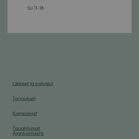
Su
11-18
Liik­keet ja pal­ve­lut
Tar­jouk­set
Kam­pan­jat
Tapah­tu­mat
Ajan­koh­taista