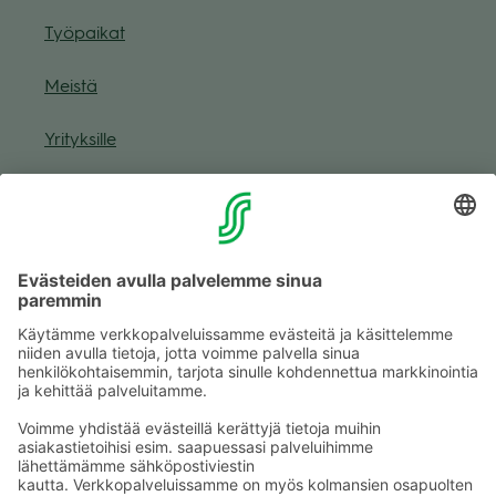
Työ­pai­kat
Meistä
Yri­tyk­sille
Muuta eväs­tea­se­tuk­sia & eväs­tein­for­maa­tio
Tie­to­suo­ja­se­loste (Arina)
Seu­raa meitä
Kaup­pa­kes­kus
Ma-pe
9–20