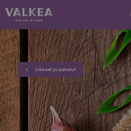
Kauppakeskus
Valkea
Siirry
sisältöön
Liikkeet ja palvelut