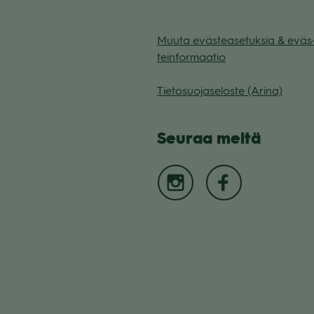
Muuta eväs­tea­se­tuk­sia & eväs
tein­for­maa­tio
Tie­to­suo­ja­se­loste (Arina)
Seu­raa meitä