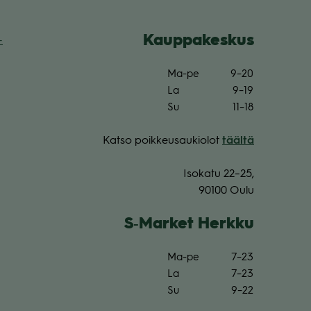
Kaup­pa­kes­kus
­
Ma-pe
9–20
La
9–19
Su
11–18
Katso poik­keus­au­kio­lot
täältä
Iso­katu 22–25,
90100 Oulu
S‑Market Herkku
Ma-pe
7–23
La
7–23
Su
9–22