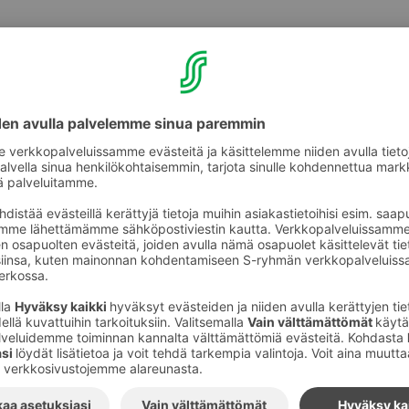
ta ja tuoreista raaka-aineista valmistettua wokkiruokaa. Voit
valitsemistasi raaka-aineista. Lounas 10:30-14:00.