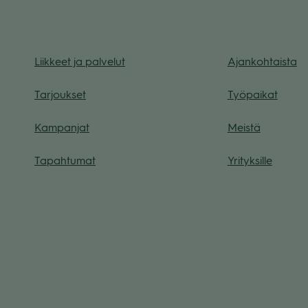
Liik­keet ja pal­ve­lut
Ajan­koh­taista
Tar­jouk­set
Työ­pai­kat
Kam­pan­jat
Meistä
Tapah­tu­mat
Yri­tyk­sille