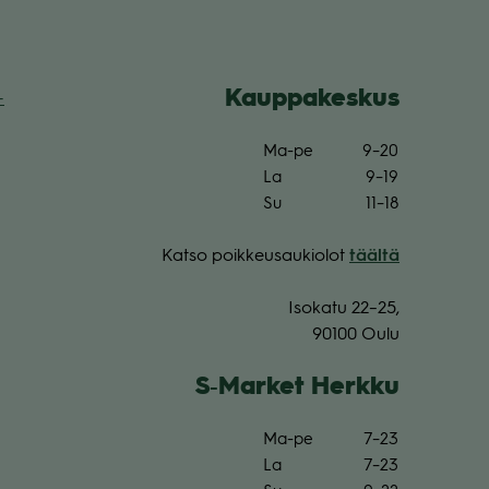
Kaup­pa­kes­kus
­
Ma-pe
9–20
La
9–19
Su
11–18
Katso poik­keus­au­kio­lot
täältä
Iso­katu 22–25,
90100 Oulu
S‑Market Herkku
Ma-pe
7–23
La
7–23