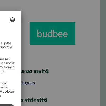
Seuraa meitä
Instagram
Ota yhteyttä