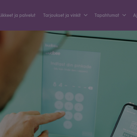
Liik­keet ja pal­ve­lut
Tar­jouk­set ja vin­kit
Tapah­tu­mat
Aj