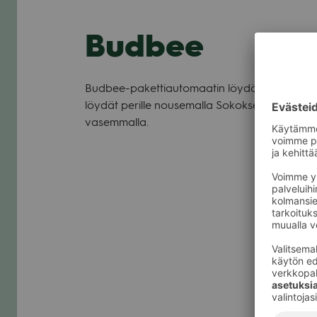
Budbee
Budbee-pakettiautomaatin löydät Valkean nel
löydät perille nousemalla Sokoksen liukuporta
vasemmalla.