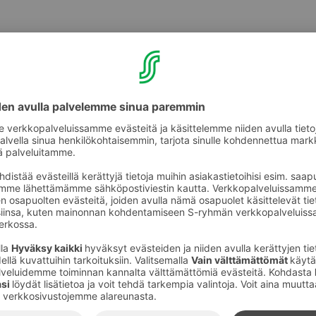
jännestä kerroksesta Perhehuoneen lähettyviltä. Helpoiten
ita pitkin neljänteen kerrokseen. Automaatti on heti