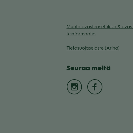
Muuta eväs­tea­se­tuk­sia & eväs
tein­for­maa­tio
Tie­to­suo­ja­se­loste (Arina)
Seu­raa meitä