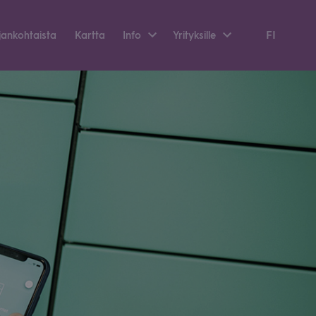
FI
an­koh­taista
Kartta
Info
Yri­tyk­sille