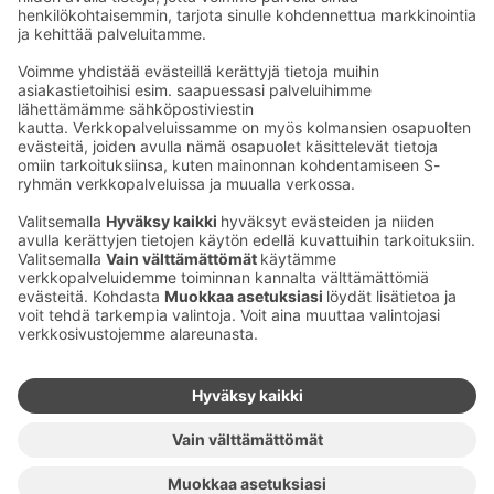
Kaup­pa­kes­kus
Ma-pe
9–20
La
9–19
Su
11–18
Katso poik­keus­au­kio­lot
täältä
Iso­katu 22–25,
90100 Oulu
S‑Market Herkku
Ma-pe
7–23
La
7–23
Su
9–22