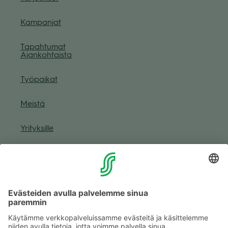
Kam­pan­jat
Tapah­tu­mat
Ajan­koh­taista
Työ­pai­kat
Meistä
Yri­tyk­sille
Muuta eväs­tea­se­tuk­sia & eväs­tein­for­maa­tio
Tie­to­suo­ja­se­loste (Arina)
Seu­raa meitä