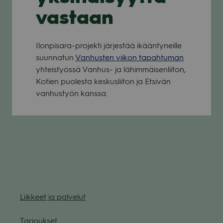
vastaan
Ilon­pi­sara-pro­jekti jär­jes­tää ikään­ty­neille
suun­na­tun
Van­hus­ten vii­kon tapah­tu­man
yhteis­työssä Van­hus- ja lähim­mäi­sen­lii­ton,
Kotien puo­lesta kes­kus­lii­ton ja Etsi­vän
van­hus­työn kanssa.
Liik­keet ja pal­ve­lut
Tar­jouk­set