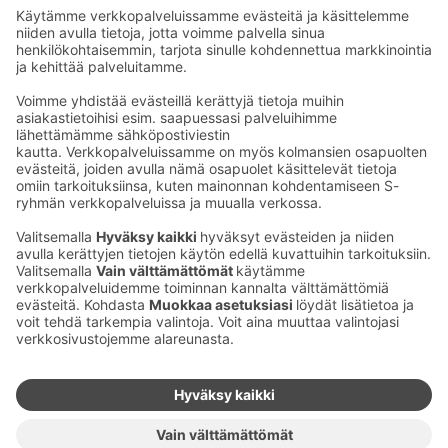
Seu­raa meitä
Kaup­pa­kes­kus
Ma-pe
9–20
La
9–19
Su
11–18
Katso poik­keus­au­kio­lot
täältä
Iso­katu 22–25,
90100 Oulu
S‑Market Herkku
Ma-pe
7–23
La
7–23