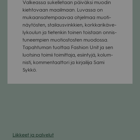
Val­keassa sukel­le­taan päi­väksi muo­din
kieh­to­vaan maa­il­maan. Luvassa on
mukaan­sa­tem­paa­vaa ohjel­maa muo­ti­
näy­tös­ten, stai­laus­vink­kien, kork­ka­ri­kä­ve­
ly­kou­lun ja tie­ten­kin toi­nen tois­taan onnis­
tu­neem­pien muo­tios­tos­ten muo­dossa.
Tapah­tu­man tuot­taa Fas­hion Unit ja sen
luot­sina toi­mii toi­mit­taja, esiin­tyjä, kolum­
nisti, kom­men­taat­tori ja kir­jai­lija Sami
Sykkö.
Liik­keet ja pal­ve­lut