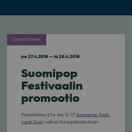
TAPAHTUMA
pe 27.4.2018 — la 28.4.2018
Suomipop
Festivaalin
promootio
Per­jan­taina 27.4. klo 12–17
Suo­mi­pop Fes­ti­
vaali Oulu
val­taa Kaup­pa­kes­kuk­sen.