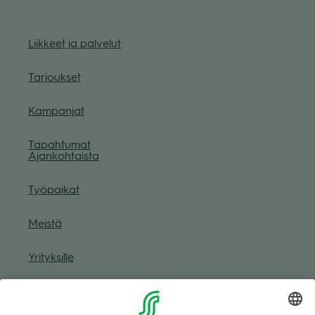
Liik­keet ja pal­ve­lut
Tar­jouk­set
Kam­pan­jat
Tapah­tu­mat
Ajan­koh­taista
Työ­pai­kat
Meistä
Yri­tyk­sille
Muuta eväs­tea­se­tuk­sia & eväs­tein­for­maa­tio