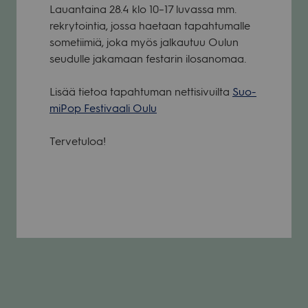
Lau­an­taina 28.4 klo 10–17 luvassa mm.
rek­ry­toin­tia, jossa hae­taan tapah­tu­malle
some­tii­miä, joka myös jal­kau­tuu Oulun
seu­dulle jaka­maan fes­ta­rin ilo­sa­no­maa.
Lisää tie­toa tapah­tu­man net­ti­si­vuilta
Suo­
mi­Pop Fes­ti­vaali Oulu
Ter­ve­tu­loa!