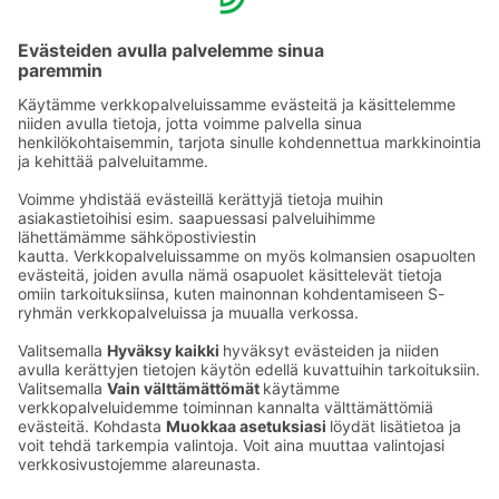
Tie­to­suo­ja­se­loste (Arina)
Seu­raa meitä
Kaup­pa­kes­kus
Ma-pe
9–20
La
9–19
Su
11–18
Katso poik­keus­au­kio­lot
täältä
Iso­katu 22–25,
90100 Oulu
S‑Market Herkku