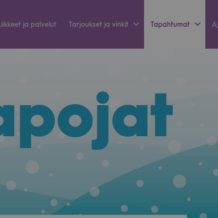
Liik­keet ja pal­ve­lut
Tar­jouk­set ja vin­kit
Tapah­tu­mat
Aj