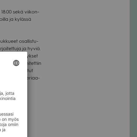
lo 18.00 sekä vii­kon­
joilla ja kylässä
k­ku­eet osal­lis­tu­
­joi­tet­tuja ja hyviä.
 kor­kea. Esi­tyk­set
mi­sissä kiin­ni­tet­tiin
 edellä mai­ni­tut
yviä ääni­ma­te­ri­aa­