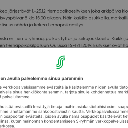
­kea jär­jes­tä­vät 1.–23.12. tier­na­poi­kae­si­tyk­sen joka arki­päivä k
i­syys­päi­vänä klo 15.00 alkaen. Näin kai­killa asuk­kailla, mat­kai­li­
l­li­suus nähdä ja kokea tier­na­poi­kae­si­tys.
toista eri tier­na­ryh­mää, poika‑, tyttö- ja seka­jouk­kueita. Kaikki jou
een tier­na­poi­ka­kil­pai­luun Oulussa 16.–17.11.2019. Esi­tyk­set ovat har
o­ma­ris­ton kom­mentti kil­pai­lusta: ”Ylei­sesti kil­pai­lu­jen taso oli
 värik­käitä, ilmeik­käitä, hyvin har­joi­tel­tuja ja onnis­tu­neita. Esiin­ty­
puh­tau­teen, esiin­ty­mi­seen ja lavan­käyt­töön. Ryh­mät hal­lit­si­vat
mi­sa­sut oli­vat huo­lella teh­tyjä. Jou­kossa oli häm­mäs­tyt­tä­vän h
eh­tävä oli vaa­tiva, mutta ilmei­sesti ylei­sö­kin hyväk­syi tulok­set.”
.00
Tier­no­jen tie
0 Ynnin Pojat
Ynnin Täh­ti­po­jat