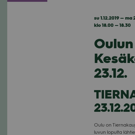
su 1.12.2019 — ma 
klo 18.00 — 18.30
Oulun 
Kesäka
23.12.
TIERN
23.12.2
Oulu on Tier­na­kau­p
luvun lopulta läh­tie