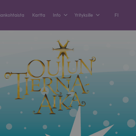
FI
an­koh­taista
Kartta
Info
Yri­tyk­sille