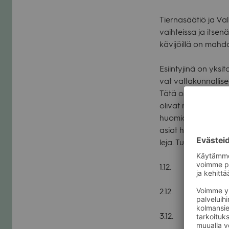
Tier­na­sää­tiö ja Val
vaih­teissa ja itse­nä
kävi­jöillä on mah­do
Esiin­ty­jinä on yksi­
vat val­ta­kun­nal­li­s
Tätä osoit­taa myös tu
oli­vat moni­puo­li­sia,
huo­mioita lau­lu­jen 
asiat hyvin. Esiin­ty­
leja. Tuo­ma­ris­ton t
1.12.
15
2.12. 18.0
3.12. 18.00 