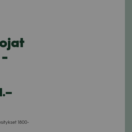
ojat
 -
.–
si­tyk­set 1800-