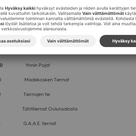
Kunin­kaat Mur­rosta
Täh­ti­mat­kaa­jat
00
Poh­jan­kar­ta­non Tier­na­ty­töt
.00
G.A.A.E. tier­nat
00
Ynnin Pojat
Made­kos­ken Tier­nat
 Tier­no­jen tie
äh­ti­tier­nat Oulun­sa­losta
 G.A.A.E. tier­nat