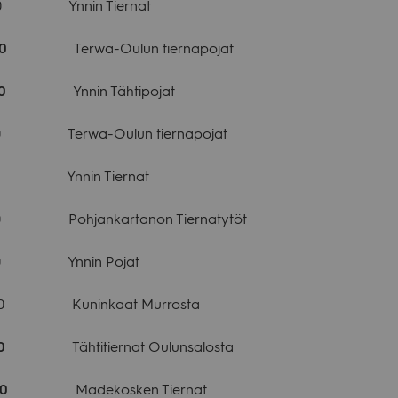
 Ynnin Tier­nat
.00
Terwa-Oulun tier­na­po­jat
00
Ynnin Täh­ti­po­jat
Terwa-Oulun tier­na­po­jat
 Ynnin Tier­nat
h­jan­kar­ta­non Tier­na­ty­töt
0 Ynnin Pojat
 Kunin­kaat Mur­rosta
00
Täh­ti­tier­nat Oulun­sa­losta
0
Made­kos­ken Tier­nat