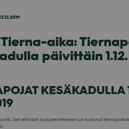
23.12.2019
Tierna-aika: Tiernap
dulla päivittäin 1.12.
APOJAT KESÄKADULLA 1
019
unki. Sen elä­vään jou­lu­pe­rin­tee­seen on kuu­lu­nut tier­na­poi­kae­
n.