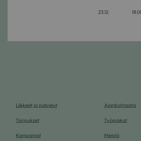
23.12. 18.00
Liik­keet ja pal­ve­lut
Ajan­koh­taista
Tar­jouk­set
Työ­pai­kat
Kam­pan­jat
Meistä