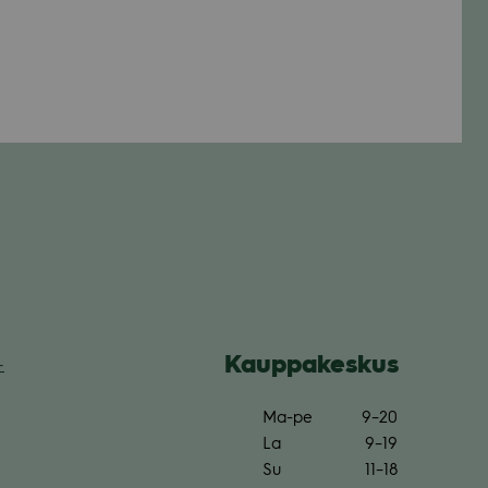
Kaup­pa­kes­kus
­
Ma-pe
9–20
La
9–19
Su
11–18