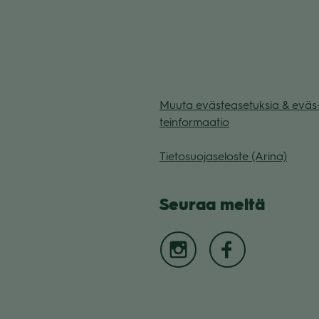
Muuta eväs­tea­se­tuk­sia & eväs
tein­for­maa­tio
Tie­to­suo­ja­se­loste (Arina)
Seu­raa meitä