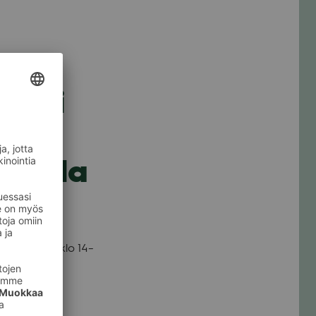
Päivi
ssa la
­passa la 16.9. klo 14–