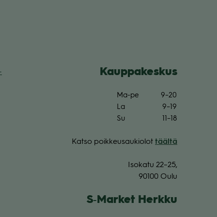
Kaup­pa­kes­kus
­
Ma-pe
9–20
La
9–19
Su
11–18
Katso poik­keus­au­kio­lot
täältä
Iso­katu 22–25,
90100 Oulu
S‑Market Herkku