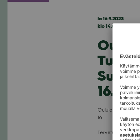
la 16.9.2023
klo 14.00 — 16.00
Oulula
Tuulik
Suoma
16.9.
Oulu­lai­nen las­ten­k
16.
Ter­ve­tu­loa Suo­ma­