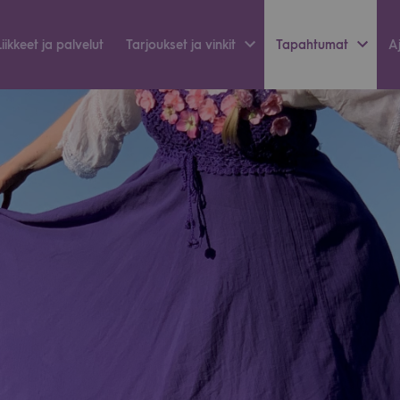
Liik­keet ja pal­ve­lut
Tar­jouk­set ja vin­kit
Tapah­tu­mat
Aj