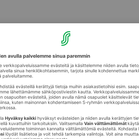
inen lastenkirjailija 
ki Koskela vierailee
laisessa Kirjakaupa
ir­jai­lija Päivi Tuu­likki Kos­kela vie­rai­lee Suo­ma­lai­sessa Kir­ja­kau
lai­seen Kir­ja­kaup­paan Val­kean 1. ker­rok­seen.