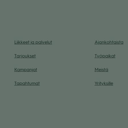
Liik­keet ja pal­ve­lut
Ajan­koh­taista
Tar­jouk­set
Työ­pai­kat
Kam­pan­jat
Meistä
Tapah­tu­mat
Yri­tyk­sille