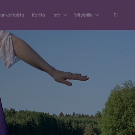
FI
an­koh­taista
Kartta
Info
Yri­tyk­sille