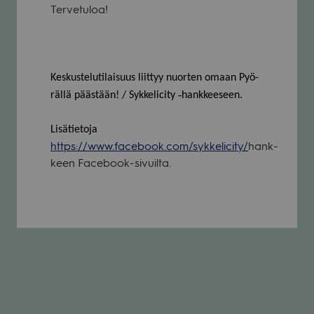
Ter­ve­tu­loa!
Kes­kus­te­lu­ti­lai­suus liit­tyy nuor­ten omaan Pyö­
rällä pääs­tään! / Syk­ke­licity ‑hank­kee­seen.
Lisä­tie­toja
https://www.facebook.com/sykkelicity/
hank­
keen Face­book-sivuilta.