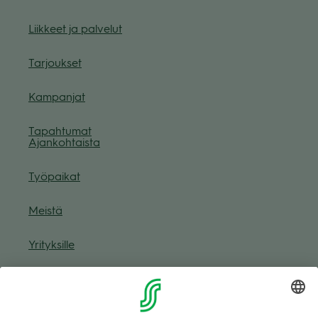
Liik­keet ja pal­ve­lut
Tar­jouk­set
Kam­pan­jat
Tapah­tu­mat
Ajan­koh­taista
Työ­pai­kat
Meistä
Yri­tyk­sille
Muuta eväs­tea­se­tuk­sia & eväs­tein­for­maa­tio
Tie­to­suo­ja­se­loste (Arina)