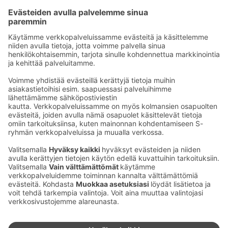
Seu­raa meitä
Kaup­pa­kes­kus
Ma-pe
9–20
La
9–19
Su
11–18
Katso poik­keus­au­kio­lot
täältä
Iso­katu 22–25,
90100 Oulu
S‑Market Herkku