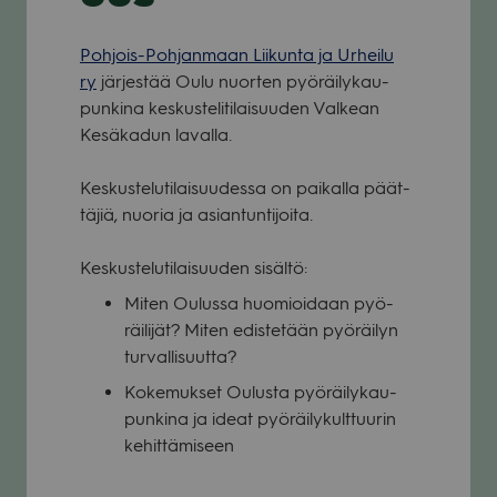
Poh­jois-Poh­jan­maan Lii­kunta ja Urheilu
ry
jär­jes­tää Oulu nuor­ten pyö­räi­ly­kau­
pun­kina kes­kus­te­li­ti­lai­suu­den Val­kean
Kesä­ka­dun lavalla.
Kes­kus­te­lu­ti­lai­suu­dessa on pai­kalla päät­
tä­jiä, nuo­ria ja asian­tun­ti­joita.
Kes­kus­te­lu­ti­lai­suu­den sisältö:
Miten Oulussa huo­mioi­daan pyö­
räi­li­jät? Miten edis­te­tään pyö­räi­lyn
tur­val­li­suutta?
Koke­muk­set Oulusta pyö­räi­ly­kau­
pun­kina ja ideat pyö­räi­ly­kult­tuu­rin
kehit­tä­mi­seen