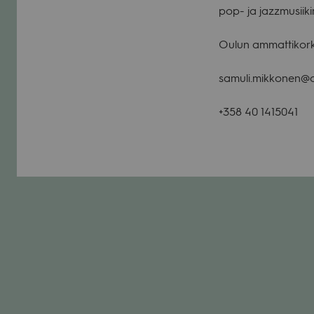
pop- ja jazz­musii­kin
Oulun ammat­ti­kor­
samuli.mikkonen@o
+358 40 1415041