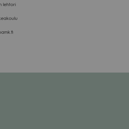
 leh­tori
kea­koulu
amk.fi