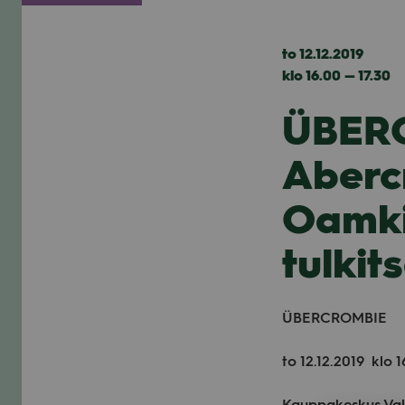
to 12.12.2019
klo 16.00 — 17.30
ÜBERC
Aberc
Oamki
tulki
ÜBERCROMBIE
to 12.12.2019 klo 1
Kaup­pa­kes­kus Val