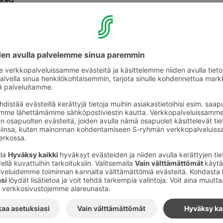
 Aberc­rom­bie (1944–2017) oli niitä jazz­musii­kin suun­nan­näyt­tä­jiä,
ren ylei­sön suo­siota. Muusi­kot tun­te­vat hänet parem­min, ja s
ät sävel­lyk­set sekä äärim­mäi­sen lau­lul­li­nen lähes­ty­mis­tapa säh
ti muista.
lti fuusio­jazzin ja säh­kön vuo­si­kym­men, mutta Aberc­rom­bie onn
a­mien mui­den ECM Record­sille levyt­tä­nei­den muusi­koi­den oh
n uuden näkö­kul­man akus­ti­seen, moder­niin jazzil­mai­suun. Ab
hin sävel­lys­ten har­mo­niat kuu­los­ta­vat edel­leen yhtä kir­peiltä k
 afo­ris­ti­silta ja solis­ti­nen mie­li­ku­vi­tus yhtä rik­kaalta.
ea­kou­lun nuo­ret huip­pu­lah­jak­kuu­det ovat työs­tä­neet John Ab
­vaa ohjel­mis­toa koko syk­syn ajan ja Kaup­pa­kes­kus Val­keassa
 tors­taina.