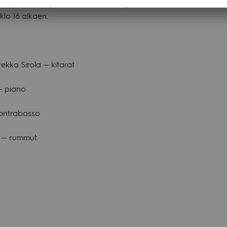
ilta­päi­vääsi ajat­to­man moder­nilla jazz­musii­killa, ter­ve­tu­loa 
 klo 16 alkaen.
Pekka Sirola — kita­rat
 — piano
ont­ra­basso
— rum­mut.