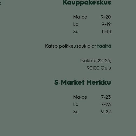
Kaup­pa­kes­kus
­
Ma-pe
9–20
La
9–19
Su
11–18
Katso poik­keus­au­kio­lot
täältä
Iso­katu 22–25,
90100 Oulu
S‑Market Herkku
Ma-pe
7–23
La
7–23
Su
9–22