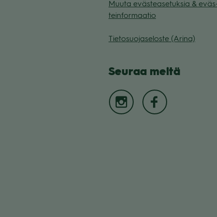
Muuta eväs­tea­se­tuk­sia & eväs
tein­for­maa­tio
Tie­to­suo­ja­se­loste (Arina)
Seu­raa meitä