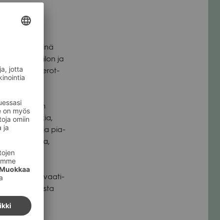
 jotka eivät ikinä
amaan aikaan ilon ja
­kö­ki­ta­raan erot­
is­tui luo­maan
ella musiik­kia,
erc­rom­bien ja pia­
uin 1980-luvulla,
erc­rom­bien vaa­ti­
 on mah­dol­lista