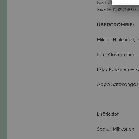
Jos haluat rikas­taa 
lavalle 12.12.2019 to
ÜBERCROMBIE:
Mikael Heik­ki­nen, 
Jami Ala­ver­ro­nen
Ilkka Pok­ki­nen — k
Aapo Sato­kan­gas 
Lisä­tie­dot:
Samuli Mik­ko­nen