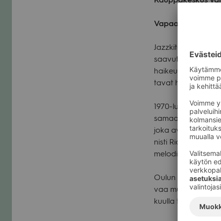
Vapaa pääsy
Jazz­ki­ta­risti John
saa­vut­ta­neet suu­
hai­keu­den täyt­tä­m
ta­vat hänet sel­väs
1970-luku oli pit­kä
samaan aikaan muu­t
joka avasi koko­naa
nisti Ric­hie Bei­rac­
melo­diat yhtä väke­vän
Oulun Ammat­ti­kor­k
vaa mutta pal­kit­se
kuulla työn tulok­sia