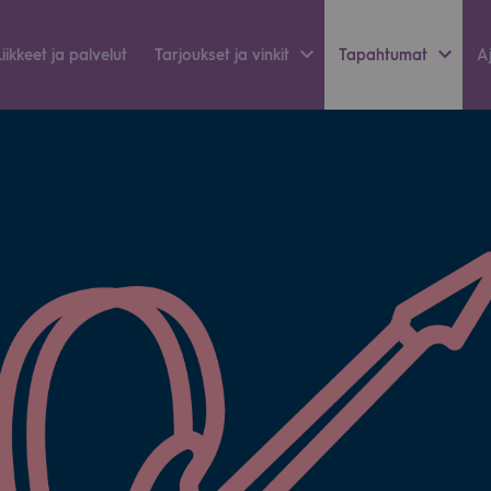
Liik­keet ja pal­ve­lut
Tar­jouk­set ja vin­kit
Tapah­tu­mat
Aj