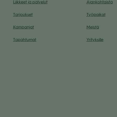
Liik­keet ja pal­ve­lut
Ajan­koh­taista
Tar­jouk­set
Työ­pai­kat
Kam­pan­jat
Meistä
Tapah­tu­mat
Yri­tyk­sille