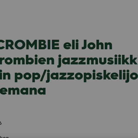
ROMBIE eli John
rombien jazzmusiikk
n pop/jazzopiskelij
tsemana
6
­kea