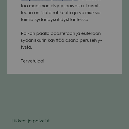
too maa­il­man elvy­tys­päi­västä. Tavoit­
teena on lisätä roh­keutta ja val­miuk­sia
toi­mia sydän­py­säh­dys­ti­lan­teissa.
Pai­kan päällä opas­te­taan ja esi­tel­lään
sydä­nis­ku­rin käyt­töä osana perus­el­vy­
tystä.
Ter­ve­tu­loa!
Liik­keet ja pal­ve­lut