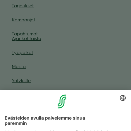
Tar­jouk­set
Kam­pan­jat
Tapah­tu­mat
Ajan­koh­taista
Työ­pai­kat
Meistä
Yri­tyk­sille
Muuta eväs­tea­se­tuk­sia & eväs­tein­for­maa­tio
Tie­to­suo­ja­se­loste (Arina)
Seu­raa meitä