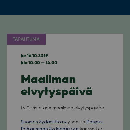
TAPAHTUMA
ke 16.10.2019
klo 10.00 — 14.00
Maailman
elvytyspäivä
16.10. vie­te­tään maa­il­man elvy­tys­päi­vää.
Suo­men Sydän­liitto ry
yhdessä
Poh­jois-
Poh­jan­maan Sydän­piiri ry:n
kanssa ker­