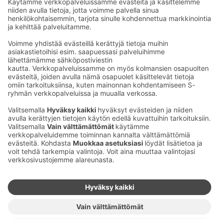
Kaup­pa­kes­kus
Ma-pe
9–20
La
9–19
Su
11–18
Katso poik­keus­au­kio­lot
täältä
Iso­katu 22–25,
90100 Oulu
S‑Market Herkku
Ma-pe
7–23
La
7–23
Su
9–22