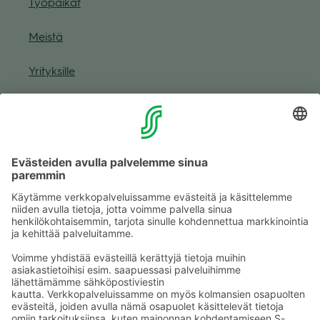
Työ­pai­kat
Meistä
Yri­tyk­sille
Muuta eväs­tea­se­tuk­sia & eväs­tein­for­maa­tio
Tie­to­suo­ja­se­loste (Arina)
Seu­raa meitä
Kaup­pa­kes­kus
Ma-pe
9–20
La
9–19