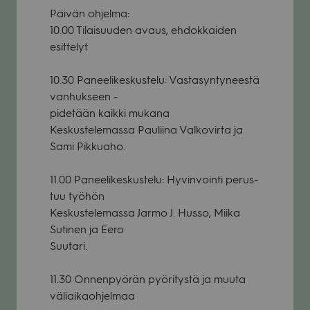
Päi­vän ohjelma:
10.00 Tilai­suu­den avaus, ehdok­kai­den
esit­te­lyt
10.30 Panee­li­kes­kus­telu: Vas­ta­syn­ty­neestä
van­huk­seen -
pide­tään kaikki mukana
Kes­kus­te­le­massa Pau­liina Val­ko­virta ja
Sami Pik­kuaho.
11.00 Panee­li­kes­kus­telu: Hyvin­vointi perus­
tuu työ­hön
Kes­kus­te­le­massa Jarmo J. Husso, Miika
Suti­nen ja Eero
Suu­tari.
11.30 Onnen­pyö­rän pyö­ri­tystä ja muuta
väliai­kaoh­jel­maa