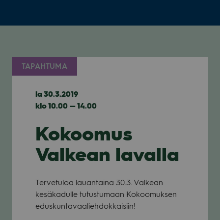
TAPAHTUMA
la 30.3.2019
klo 10.00 — 14.00
Kokoomus
Valkean lavalla
Ter­ve­tu­loa lau­an­taina 30.3. Val­kean
kesä­ka­dulle tutus­tu­maan Kokoo­muk­sen
edus­kun­ta­vaa­lieh­dok­kai­siin!