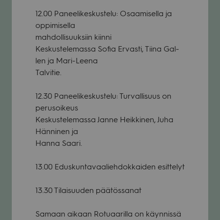
12.00 Panee­li­kes­kus­telu: Osaa­mi­sella ja
oppi­mi­sella
mah­dol­li­suuk­siin kiinni
Kes­kus­te­le­massa Sofia Ervasti, Tiina Gal­
len ja Mari-Leena
Tal­vi­tie.
12.30 Panee­li­kes­kus­telu: Tur­val­li­suus on
perus­oi­keus
Kes­kus­te­le­massa Janne Heik­ki­nen, Juha
Hän­ni­nen ja
Hanna Saari.
13.00 Edus­kun­ta­vaa­lieh­dok­kai­den esit­te­lyt
13.30 Tilai­suu­den pää­tös­sa­nat
Samaan aikaan Rotu­aa­rilla on käyn­nissä