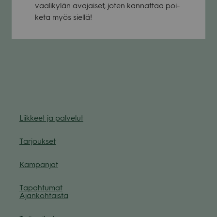
vaa­li­ky­län ava­jai­set, joten kan­nat­taa poi­
keta myös siellä!
Liik­keet ja pal­ve­lut
Tar­jouk­set
Kam­pan­jat
Tapah­tu­mat
Ajan­koh­taista