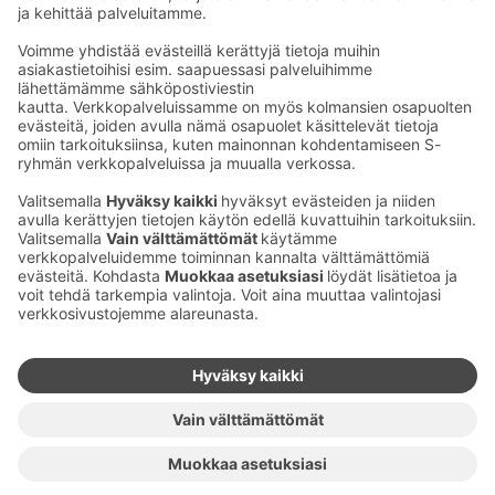
Kaup­pa­kes­kus
Ma-pe
9–20
La
9–19
Su
11–18
Katso poik­keus­au­kio­lot
täältä
Iso­katu 22–25,
90100 Oulu
S‑Market Herkku
Ma-pe
7–23
La
7–23
Su
9–22