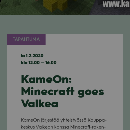
TAPAHTUMA
la 1.2.2020
klo 12.00 — 16.00
KameOn:
Minecraft goes
Valkea
KameOn jär­jes­tää yhteis­työssä Kaup­pa­
kes­kus Val­kean kanssa Minec­raft-raken­