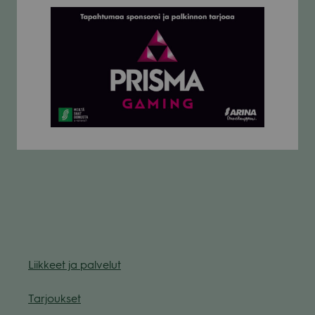
Liik­keet ja pal­ve­lut
Tar­jouk­set