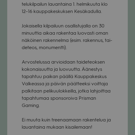
te­lu­kil­pai­lun lau­an­taina 1. hel­mi­kuuta klo
12–16 kaup­pa­kes­kuk­sen Kesä­ka­dulla.
Jokai­sella kil­pai­luun osal­lis­tu­jalla on 30
minuut­tia aikaa raken­taa luo­vasti oman
näköi­nen raken­nelma (esim. raken­nus, tai­
de­teos, monu­mentti).
Arvos­te­lussa arvioi­daan tai­de­teok­sen
koko­nai­suutta ja luo­vuutta. Äänes­tys
tapah­tuu pai­kan päällä Kaup­pa­kes­kus
Val­keassa ja päi­vän päät­teeksi voit­taja
pal­ki­taan peli­kuu­lok­keilla, jotka lah­joit­taa
tapah­tu­maa spon­so­roiva Pris­man
Gaming.
Ei muuta kuin tree­naa­maan raken­te­lua ja
lau­an­taina mukaan kisai­le­maan!