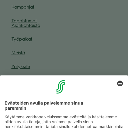
Kam­pan­jat
Tapah­tu­mat
Ajan­koh­taista
Työ­pai­kat
Meistä
Yri­tyk­sille
Muuta eväs­tea­se­tuk­sia & eväs­tein­for­maa­tio
Tie­to­suo­ja­se­loste (Arina)
Seu­raa meitä