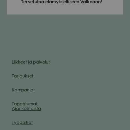
Ter­ve­tu­loa elä­myk­sel­li­seen Val­ke­aan!
Liik­keet ja pal­ve­lut
Tar­jouk­set
Kam­pan­jat
Tapah­tu­mat
Ajan­koh­taista
Työ­pai­kat