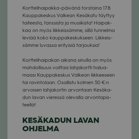
Kort­te­li­hai­pakka-päi­vänä tors­taina 17.8.
Kaup­pa­kes­kus Val­kean Kesä­katu täyt­tyy
tai­teesta, tans­sista ja musii­kista! Hai­pak­
kaa on myös liik­keis­sämme, sillä tun­nelma
leviää koko kaup­pa­kes­kuk­seen. Liik­keis­
sämme luvassa eri­tyi­siä tar­jouk­sia!
Kort­te­li­hai­pa­kan aikana sinulla on myös
mah­dol­li­suus voit­taa lah­ja­kortti halua­
maasi Kaup­pa­kes­kus Val­kean liik­kee­seen
tai ravin­to­laan. Osal­listu kol­men 50 €:n
arvoi­sen lah­ja­kor­tin arvon­taan Kesä­ka­
dun lavan vie­ressä ole­valla arvon­ta­pis­
teellä!
KESÄKADUN LAVAN
OHJELMA