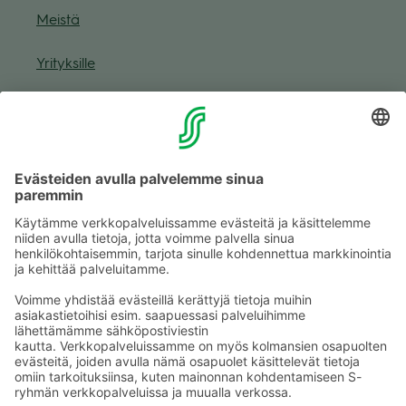
Meistä
Yri­tyk­sille
Muuta eväs­tea­se­tuk­sia & eväs­tein­for­maa­tio
Tie­to­suo­ja­se­loste (Arina)
Seu­raa meitä
Kaup­pa­kes­kus
Ma-pe
9–20
La
9–19
Su
11–18