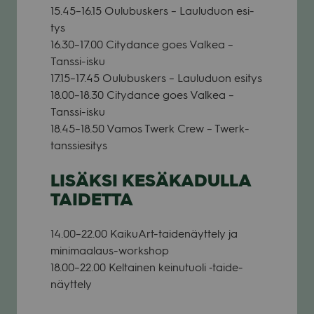
15.45–16.15 Oulu­bus­kers – Lau­lu­duon esi­
tys
16.30–17.00 City­dance goes Val­kea –
Tanssi-isku
17.15–17.45 Oulu­bus­kers – Lau­lu­duon esi­tys
18.00–18.30 City­dance goes Val­kea –
Tanssi-isku
18.45–18.50 Vamos Twerk Crew – Twerk-
tans­sie­si­tys
LISÄKSI KESÄKADULLA
TAIDETTA
14.00–22.00 Kai­kuArt-tai­de­näyt­tely ja
mini­maa­laus-works­hop
18.00–22.00 Kel­tai­nen kei­nu­tuoli ‑tai­de­
näyt­tely