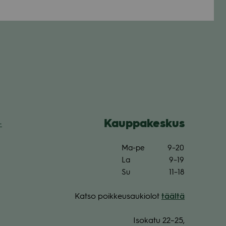
Kaup­pa­kes­kus
­
Ma-pe
9–20
La
9–19
Su
11–18
Katso poik­keus­au­kio­lot
täältä
Iso­katu 22–25,