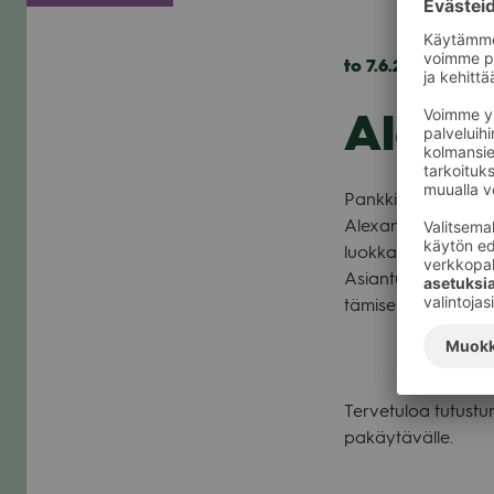
to 7.6.2018 — pe 8
Alexan
Pank­kii­ri­liike
Alexa
Alexandria tar­joaa l
luok­kaista hen­ki­lö­
Asian­tun­teva ja pal
tä­mi­sen ja sijoit­ta­m
Ter­ve­tu­loa tutus­
pa­käy­tä­välle.