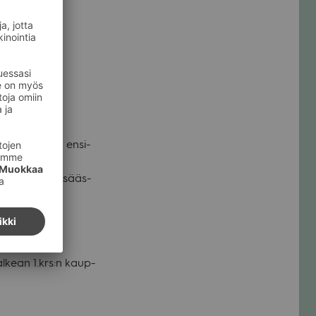
t­kai­suja sekä ensi­
­siisi sopi­vat sääs­
al­kean 1.krs:n kaup­