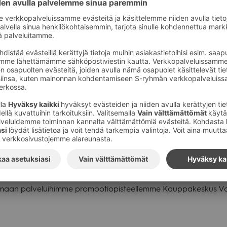
.6.2018
dria Pankkiiriliike
ndrian
pro­moo­tio Val­keassa.
aa­duk­kaita ja help­po­hoi­toi­sia sääs­tä­mi­sen ja sijoit­ta­mi­sen ra
koh­taista pal­ve­lua.
­ve­lual­tis hen­ki­lö­kun­tamme aut­taa löy­tä­mään juuri sinun tar­pei
i­sen rat­kai­sut.
tu­maan pal­ve­lui­himme pro­moo­tio­pis­teel­lemme Kaup­pa­kes­kus V