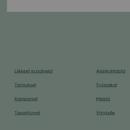
Liik­keet ja pal­ve­lut
Ajan­koh­taista
Tar­jouk­set
Työ­pai­kat
Kam­pan­jat
Meistä
Tapah­tu­mat
Yri­tyk­sille