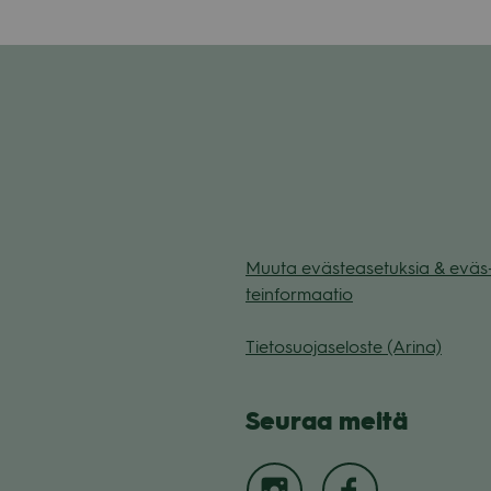
Muuta eväs­tea­se­tuk­sia & eväs
tein­for­maa­tio
Tie­to­suo­ja­se­loste (Arina)
Seu­raa meitä