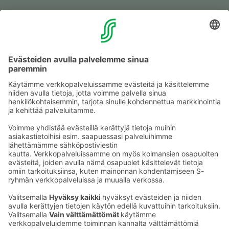
Muuta eväs­tea­se­tuk­sia & eväs­tein­for­maa­tio
Tie­to­suo­ja­se­loste (Arina)
Seu­raa meitä
Kaup­pa­kes­kus
Ma-pe
9–20
La
9–19
Su
11–18
Katso poik­keus­au­kio­lot
täältä
Iso­katu 22–25,