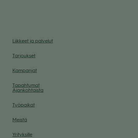
Liik­keet ja pal­ve­lut
Tar­jouk­set
Kam­pan­jat
Tapah­tu­mat
Ajan­koh­taista
Työ­pai­kat
Meistä
Yri­tyk­sille