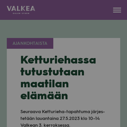
Kauppakeskus
Siirry
Valkea
sisältöön
AJANKOHTAISTA
Ketturiehassa
tutustutaan
maatilan
elämään
Seu­raava Ket­tu­rieha-tapah­tuma jär­jes­
te­tään lau­an­taina 27.5.2023 klo 10–14
Val­kean 3. ker­rok­sessa.