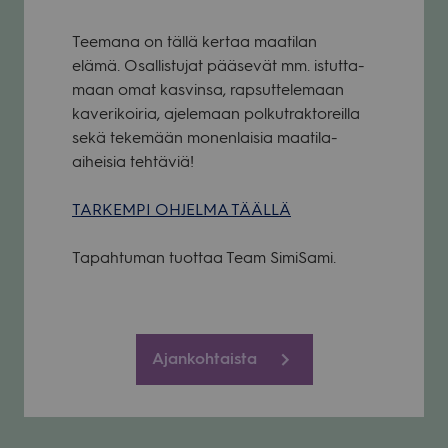
Tee­mana on tällä ker­taa maa­ti­lan
elämä. Osal­lis­tu­jat pää­se­vät mm. istut­ta­
maan omat kas­vinsa, rap­sut­te­le­maan
kave­ri­koi­ria, aje­le­maan pol­kut­rak­to­reilla
sekä teke­mään monen­lai­sia maa­tila-
aihei­sia teh­tä­viä!
TARKEMPI OHJELMA TÄÄLLÄ
Tapah­tu­man tuot­taa Team Simi­Sami.
Ajankohtaista