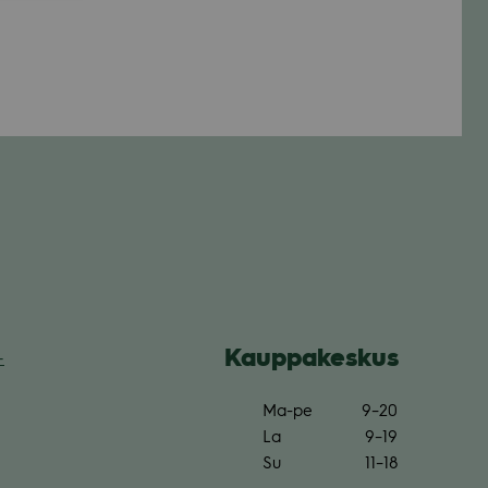
Kaup­pa­kes­kus
­
Ma-pe
9–20
La
9–19
Su
11–18