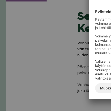
Senio
Kesäk
Van­hus­ten­vii­koll
vän tee­mana on roh­
nii­den tuo­miin mah­
Pää­set tutus­tu­maan
pal­ve­luista. Pai­ka
Van­hus­ten­viik­koa
joka iän oikeus.