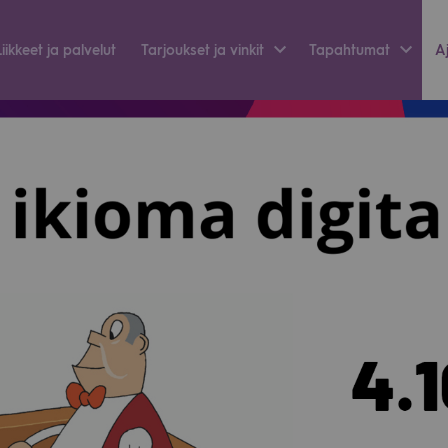
Liik­keet ja pal­ve­lut
Tar­jouk­set ja vin­kit
Tapah­tu­mat
Aj