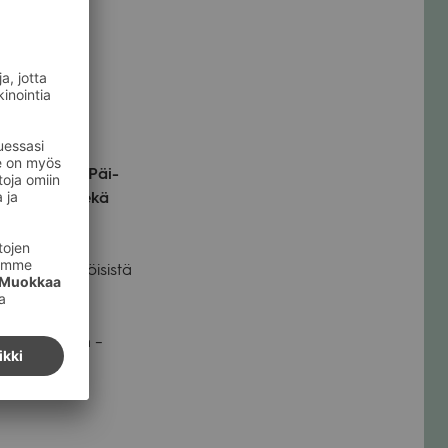
10. klo 9–15. Päi­
l­ve­lui­hin sekä
 tie­toa säh­köi­sistä
essä luon­toon –