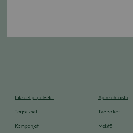
Liik­keet ja pal­ve­lut
Ajan­koh­taista
Tar­jouk­set
Työ­pai­kat
Kam­pan­jat
Meistä