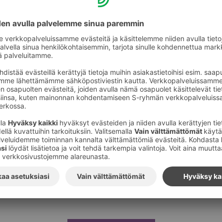
rSurf-tapahtuma
adulla
a Oulun Val­kean kesä­ka­dulla jär­jes­te­tään Senior­Surf-päivä 4.
kaista ikään­ty­neitä ihmi­siä tutus­tu­maan digi­lait­tei­siin ja ‑pa
dol­li­suuk­siin.
 kotona asu­mista tuke­viin digi­taa­li­siin lait­tei­siin sekä saa­maan
lla on myös digi­tuki.
 vie­te­tään 2.–9.10.2022. Van­hus­ten­vii­kon kat­to­tee­mana on Yhd