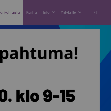
FI
an­koh­taista
Kartta
Info
Yri­tyk­sille