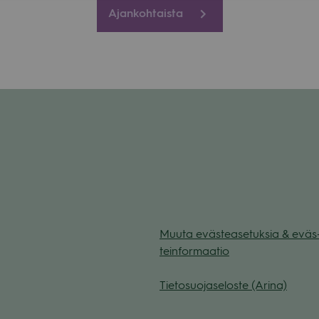
Ajankohtaista
Muuta eväs­tea­se­tuk­sia & eväs
tein­for­maa­tio
Tie­to­suo­ja­se­loste (Arina)