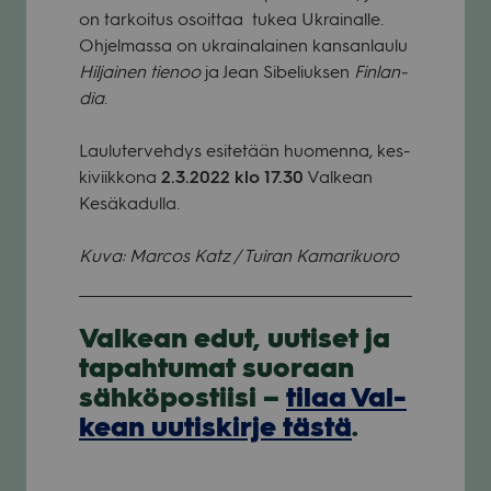
on tar­koi­tus osoit­taa tukea Ukrai­nalle.
Ohjel­massa on ukrai­na­lai­nen kan­san­laulu
Hil­jai­nen tie­noo
ja Jean Sibe­liuk­sen
Fin­lan­
dia
.
Lau­lu­ter­veh­dys esi­te­tään huo­menna, kes­
ki­viik­kona
2.3.2022 klo 17.30
Val­kean
Kesä­ka­dulla.
Kuva: Marcos Katz / Tui­ran Kama­ri­kuoro
Val­kean edut, uuti­set ja
tapah­tu­mat suo­raan
säh­kö­pos­tiisi –
tilaa Val­
kean uutis­kirje tästä
.