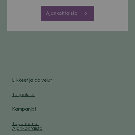
Ajankohtaista
Liik­keet ja pal­ve­lut
Tar­jouk­set
Kam­pan­jat
Tapah­tu­mat
Ajan­koh­taista