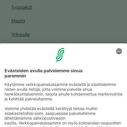
Työ­pai­kat
Meistä
Yri­tyk­sille
Muuta eväs­tea­se­tuk­sia & eväs­tein­for­maa­tio
Tie­to­suo­ja­se­loste (Arina)
Seu­raa meitä
Kaup­pa­kes­kus
Ma-pe
9–20