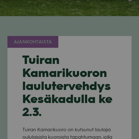
AJANKOHTAISTA
Tuiran
Kamarikuoron
laulutervehdys
Kesäkadulla ke
2.3.
Tui­ran Kama­ri­kuoro on kut­su­nut lau­la­jia
oulu­lai­sista kuo­roista tapah­tu­maan, jolla