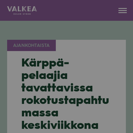
Kauppakeskus
Siirry
Valkea
sisältöön
AJANKOHTAISTA
Kärppä-
pelaajia
tavattavissa
rokotustapahtu
massa
keskiviikkona