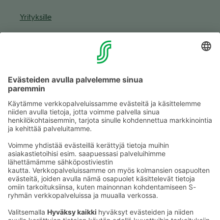
Yri­tyk­sille
Muuta eväs­tea­se­tuk­sia & eväs­tein­for­maa­tio
Tie­to­suo­ja­se­loste (Arina)
Seu­raa meitä
Kaup­pa­kes­kus
Ma-pe
9–20
La
9–19
Su
11–18
Katso poik­keus­au­kio­lot
täältä