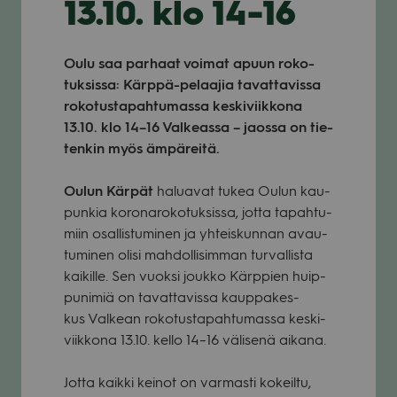
13.10. klo 14-16
Oulu saa par­haat voi­mat apuun roko­
tuk­sissa: Kärppä-pelaa­jia tavat­ta­vissa
roko­tus­ta­pah­tu­massa kes­ki­viik­kona
13.10. klo 14–16 Val­keassa – jaossa on tie­
ten­kin myös ämpä­reitä.
Oulun Kär­pät
halua­vat tukea Oulun kau­
pun­kia koro­na­ro­ko­tuk­sissa, jotta tapah­tu­
miin osal­lis­tu­mi­nen ja yhteis­kun­nan avau­
tu­mi­nen olisi mah­dol­li­sim­man tur­val­lista
kai­kille. Sen vuoksi joukko Kärp­pien huip­
pu­ni­miä on tavat­ta­vissa kaup­pa­kes­
kus Val­kean roko­tus­ta­pah­tu­massa kes­ki­
viik­kona 13.10. kello 14–16 väli­senä aikana.
Jotta kaikki kei­not on var­masti kokeiltu,