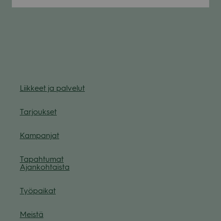
Liik­keet ja pal­ve­lut
Tar­jouk­set
Kam­pan­jat
Tapah­tu­mat
Ajan­koh­taista
Työ­pai­kat
Meistä