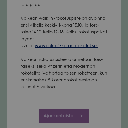
lista pitää.
Val­kean walk in ‑roko­tus­piste on avoinna
ensi vii­kolla kes­ki­viik­kona 13.10. ja tors­
taina 14.10. kello 12–18. Kaikki roko­tus­pai­kat
löy­dät
sivulta
www.ouka.fi/koronarokotukset
Val­kean roko­tus­pis­teellä anne­taan tois­
tai­seksi sekä Pfize­rin että Moder­nan
roko­teitta. Voit ottaa toi­sen rokot­teen, kun
ensim­mäi­sestä koro­na­ro­kot­teesta on
kulu­nut 6 viik­koa.
Ajankohtaista