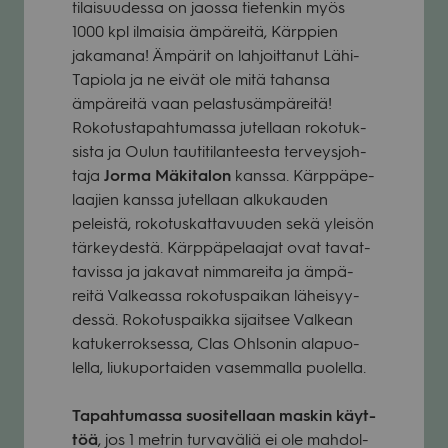
tilai­suu­dessa on jaossa tie­ten­kin myös
1000 kpl ilmai­sia ämpä­reitä, Kärp­pien
jaka­mana! Ämpä­rit on lah­joit­ta­nut Lähi­
Ta­piola ja ne eivät ole mitä tahansa
ämpä­reitä vaan pelas­tusäm­pä­reitä!
Roko­tus­ta­pah­tu­massa jutel­laan roko­tuk­
sista ja Oulun tau­ti­ti­lan­teesta ter­veys­joh­
taja
Jorma Mäki­ta­lon
kanssa. Kärp­pä­pe­
laa­jien kanssa jutel­laan alku­kau­den
peleistä, roko­tus­kat­ta­vuu­den sekä ylei­sön
tär­key­destä. Kärp­pä­pe­laa­jat ovat tavat­
ta­vissa ja jaka­vat nim­ma­reita ja ämpä­
reitä Val­keassa roko­tus­pai­kan lähei­syy­
dessä. Roko­tus­paikka sijait­see Val­kean
katu­ker­rok­sessa, Clas Ohl­so­nin ala­puo­
lella, liu­ku­por­tai­den vasem­malla puo­lella.
Tapah­tu­massa suo­si­tel­laan mas­kin käyt­
töä
, jos 1 met­rin tur­va­vä­liä ei ole mah­dol­