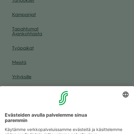
Tar­jouk­set
Kam­pan­jat
Tapah­tu­mat
Ajan­koh­taista
Työ­pai­kat
Meistä
Yri­tyk­sille
Muuta eväs­tea­se­tuk­sia & eväs­tein­for­maa­tio
Tie­to­suo­ja­se­loste (Arina)
Seu­raa meitä