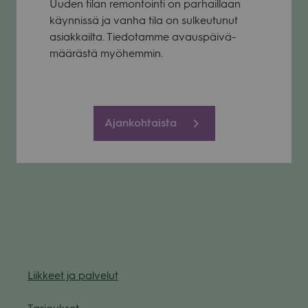
Uuden tilan remon­tointi on par­hail­laan
käyn­nissä ja vanha tila on sul­keu­tu­nut
asiak­kailta. Tie­do­tamme avaus­päi­vä­
mää­rästä myö­hem­min.
Ajankohtaista
Liik­keet ja pal­ve­lut