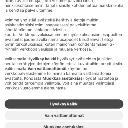
Kaup­pa­kes­kus
Ma-pe
9–20
La
9–19
Su
11–18
Katso poik­keus­au­kio­lot
täältä
Iso­katu 22–25,
90100 Oulu
S‑Market Herkku
Ma-pe
7–23
La
7–23
Su
9–22