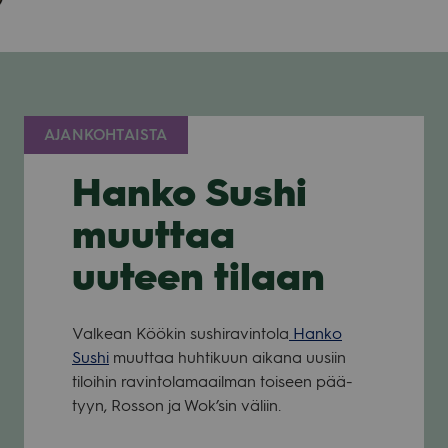
AJANKOHTAISTA
Hanko Sushi
muuttaa
uuteen tilaan
Val­kean Köö­kin sus­hi­ra­vin­tola
Hanko
Sushi
muut­taa huh­ti­kuun aikana uusiin
tiloi­hin ravin­to­la­maa­il­man toi­seen pää­
tyyn, Ros­son ja Wok’­sin väliin.