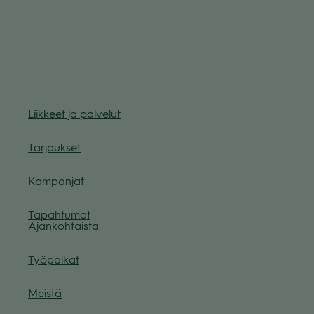
Liik­keet ja pal­ve­lut
Tar­jouk­set
Kam­pan­jat
Tapah­tu­mat
Ajan­koh­taista
Työ­pai­kat
Meistä