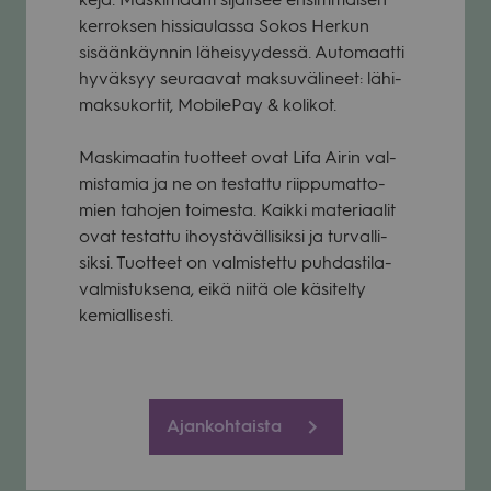
ker­rok­sen his­si­au­lassa Sokos Her­kun
sisään­käyn­nin lähei­syy­dessä. Auto­maatti
hyväk­syy seu­raa­vat mak­su­vä­li­neet: lähi­
mak­su­kor­tit, Mobi­le­Pay & koli­kot.
Mas­ki­maa­tin tuot­teet ovat Lifa Airin val­
mis­ta­mia ja ne on tes­tattu riip­pu­mat­to­
mien taho­jen toi­mesta. Kaikki mate­ri­aa­lit
ovat tes­tattu ihoystävällisiksi ja tur­val­li­
siksi. Tuot­teet on val­mis­tettu puh­das­ti­la­
val­mis­tuk­sena, eikä niitä ole käsitelty
kemial­li­sesti.
Ajankohtaista