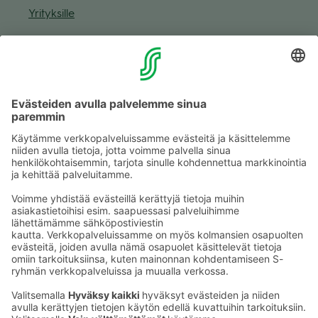
Yri­tyk­sille
Muuta eväs­tea­se­tuk­sia & eväs­tein­for­maa­tio
Tie­to­suo­ja­se­loste (Arina)
Seu­raa meitä
Kaup­pa­kes­kus
Ma-pe
9–20
La
9–19
Su
11–18
Katso poik­keus­au­kio­lot
täältä