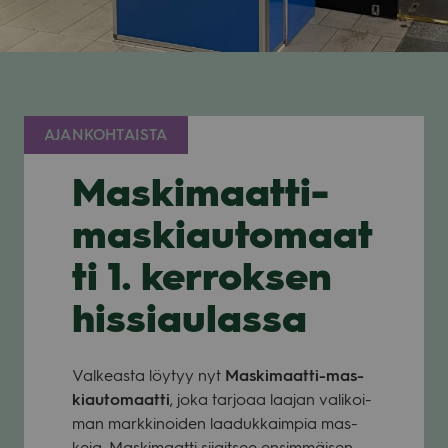
AJANKOHTAISTA
Maskimaatti-
maskiautomaat
ti 1. kerroksen
hissiaulassa
Val­keasta löy­tyy nyt
Mas­ki­maatti-mas­
ki­au­to­maatti
, joka tar­joaa laa­jan vali­koi­
man mark­ki­noi­den laa­duk­kaim­pia mas­
keja. Mas­ki­maatti sijait­see ensim­mäi­sen