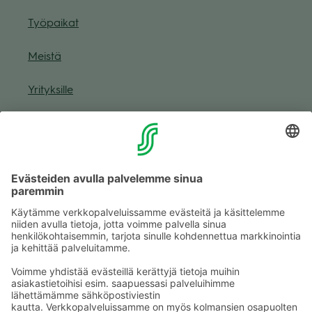
Työ­pai­kat
Meistä
Yri­tyk­sille
Muuta eväs­tea­se­tuk­sia & eväs­tein­for­maa­tio
Tie­to­suo­ja­se­loste (Arina)
Seu­raa meitä
Kaup­pa­kes­kus
Ma-pe
9–20