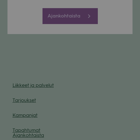
Ajankohtaista
Liik­keet ja pal­ve­lut
Tar­jouk­set
Kam­pan­jat
Tapah­tu­mat
Ajan­koh­taista