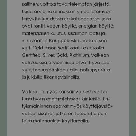
sal­li­nen, voit­toa tavoit­te­le­ma­ton jär­jestö.
Leed arvioi raken­nuk­sen ympä­ris­tö­myön­
tei­syyttä kuu­dessa eri kate­go­riassa, joita
ovat tontti, veden käyttö, ener­gian käyttö,
mate­ri­aa­lien kulu­tus, sisäil­man laatu ja
inno­vaa­tiot. Kaup­pa­kes­kus Val­kea saa­
vutti Gold tason ser­ti­fi­kaa­tit astei­kolla
Cer­ti­fied, Sil­ver, Gold, Pla­ti­nium. Val­kean
vah­vuuk­sia arvioin­nissa oli­vat hyvä saa­
vu­tet­ta­vuus säh­kö­au­tolla, pol­ku­pyö­rällä
ja jul­ki­silla lii­ken­ne­vä­li­neillä.
Val­kea on myös kan­sain­vä­li­sesti ver­tail­
tuna hyvin ener­gia­te­ho­kas kiin­teistö. Eri­
tyis­mai­nin­nan saa­vat myös käyt­tä­jäys­tä­
väl­li­set sisä­ti­lat, jotka on toteu­tettu puh­
taita mate­ri­aa­leja käyt­tä­mällä.