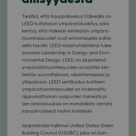
Tie­sitkö, että Kaup­pa­kes­kus Val­kealla on
LEED kul­ta­ta­son ympä­ris­tö­luo­ki­tus, joka
ker­too, että Val­kean kiin­teis­tön ympä­ris­
tö­omi­nai­suu­det ovat erin­omai­sella kul­tai­
sella tasolla. LEED-kir­jai­nyh­dis­telmä tulee
sanoista Lea­ders­hip in Energy and Envi­
ron­men­tal Design. LEED on jär­jes­telmä
ympä­ris­tö­myön­tei­syy­den arvioin­tiin kiin­
teis­tön suun­nit­te­lussa, raken­ta­mi­sessa ja
yllä­pi­dossa. LEED ser­ti­fioi­dun koh­teen
ympä­ris­tö­omi­nai­suu­det on toden­nettu
riip­pu­mat­to­man osa­puo­len toi­mesta ja
sen omi­nai­suuk­sia on mah­dol­lista ver­rata
kan­sain­vä­li­sesti mui­hin koh­tei­siin.
Jär­jes­tel­mää hal­lin­noi Uni­ted Sta­tes Green
Buil­ding Council (USGBC), joka on kan­