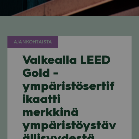
AJANKOHTAISTA
Valkealla LEED
Gold -
ympäristösertif
ikaatti
merkkinä
ympäristöystäv
ällisyydestä