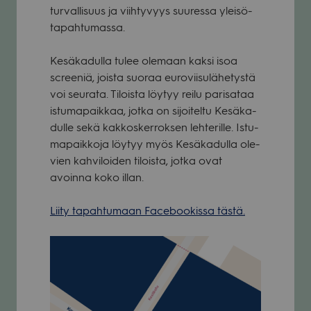
tur­val­li­suus ja viih­ty­vyys suu­ressa ylei­sö­
ta­pah­tu­massa.
Kesä­ka­dulla tulee ole­maan kaksi isoa
scree­niä, joista suo­raa euro­vii­su­lä­he­tystä
voi seu­rata. Tiloista löy­tyy reilu pari­sa­taa
istu­ma­paik­kaa, jotka on sijoi­teltu Kesä­ka­
dulle sekä kak­kos­ker­rok­sen leh­te­rille. Istu­
ma­paik­koja löy­tyy myös Kesä­ka­dulla ole­
vien kah­vi­loi­den tiloista, jotka ovat
avoinna koko illan.
Liity tapah­tu­maan Face­boo­kissa tästä.