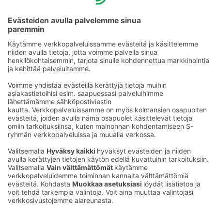
Tie­to­suo­ja­se­loste (Arina)
Seu­raa meitä
Kaup­pa­kes­kus
Ma-pe
9–20
La
9–19
Su
11–18
Katso poik­keus­au­kio­lot
täältä
Iso­katu 22–25,
90100 Oulu
S‑Market Herkku