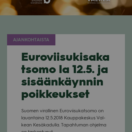
AJANKOHTAISTA
Euroviisukisaka
tsomo la 12.5. ja
sisäänkäynnin
poikkeukset
Suo­men viral­li­nen Euro­vii­su­kat­somo on
lau­an­taina 12.5.2018 Kaup­pa­kes­kus Val­
kean Kesä­ka­dulla. Tapah­tu­man ohjelma
on tar­ken­tu­nut.