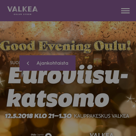
Kauppakeskus
Siirry
Valkea
sisältöön
Ajankohtaista