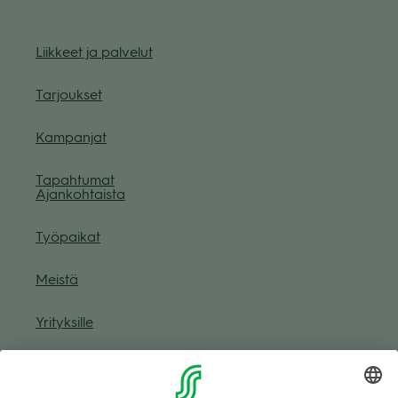
Liik­keet ja pal­ve­lut
Tar­jouk­set
Kam­pan­jat
Tapah­tu­mat
Ajan­koh­taista
Työ­pai­kat
Meistä
Yri­tyk­sille
Muuta eväs­tea­se­tuk­sia & eväs­tein­for­maa­tio