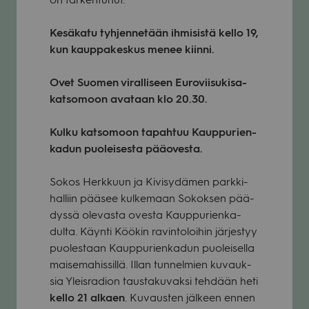
Kesä­katu tyh­jen­ne­tään ihmi­sistä kello 19,
kun kaup­pa­kes­kus menee kiinni.
Ovet Suo­men viral­li­seen Euro­vii­su­ki­sa­
kat­so­moon ava­taan klo 20.30.
Kulku kat­so­moon tapah­tuu Kaup­pu­rien­
ka­dun puo­lei­sesta pää­ovesta.
Sokos Herk­kuun ja Kivi­sy­dä­men park­ki­
hal­liin pää­see kul­ke­maan Sokok­sen pää­
dyssä ole­vasta ovesta Kaup­pu­rien­ka­
dulta. Käynti Köö­kin ravin­to­loi­hin jär­jes­tyy
puo­les­taan Kaup­pu­rien­ka­dun puo­lei­sella
mai­se­ma­his­sillä. Illan tun­nel­mien kuvauk­
sia Yleis­ra­dion taus­ta­ku­vaksi teh­dään heti
kello 21 alkaen
. Kuvaus­ten jäl­keen ennen