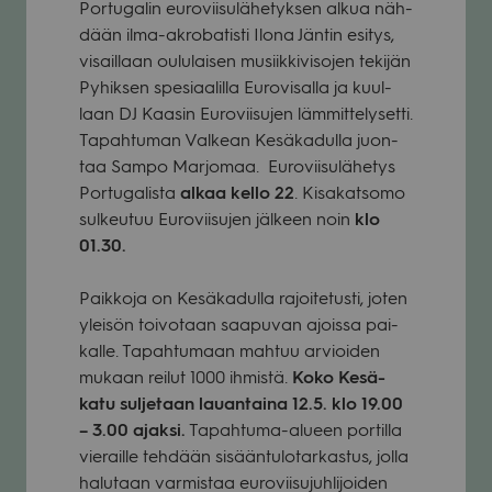
Por­tu­ga­lin euro­vii­su­lä­he­tyk­sen alkua näh­
dään ilma-akro­ba­tisti Ilona Jän­tin esi­tys,
visail­laan oulu­lai­sen musiik­ki­vi­so­jen teki­jän
Pyhik­sen spe­si­aa­lilla Euro­vi­salla ja kuul­
laan DJ Kaa­sin Euro­vii­su­jen läm­mit­te­ly­setti.
Tapah­tu­man Val­kean Kesä­ka­dulla juon­
taa Sampo Mar­jo­maa. Euro­vii­su­lä­he­tys
Por­tu­ga­lista
alkaa kello 22
. Kisa­kat­somo
sul­keu­tuu Euro­vii­su­jen jäl­keen noin
klo
01.30.
Paik­koja on Kesä­ka­dulla rajoi­te­tusti, joten
ylei­sön toi­vo­taan saa­pu­van ajoissa pai­
kalle. Tapah­tu­maan mah­tuu arvioi­den
mukaan rei­lut 1000 ihmistä.
Koko Kesä­
katu sul­je­taan lau­an­taina 12.5. klo 19.00
– 3.00 ajaksi.
Tapah­tuma-alu­een por­tilla
vie­raille teh­dään sisään­tu­lo­tar­kas­tus, jolla
halu­taan var­mis­taa euro­vii­su­juh­li­joi­den