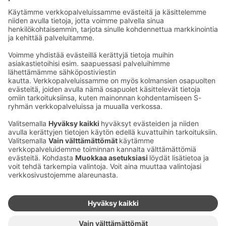
Seu­raa meitä
Kaup­pa­kes­kus
Ma-pe
9–20
La
9–19
Su
11–18
Katso poik­keus­au­kio­lot
täältä
Iso­katu 22–25,
90100 Oulu
S‑Market Herkku
Ma-pe
7–23
La
7–23