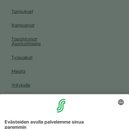
Tar­jouk­set
Kam­pan­jat
Tapah­tu­mat
Ajan­koh­taista
Työ­pai­kat
Meistä
Yri­tyk­sille
Muuta eväs­tea­se­tuk­sia & eväs­tein­for­maa­tio
Tie­to­suo­ja­se­loste (Arina)