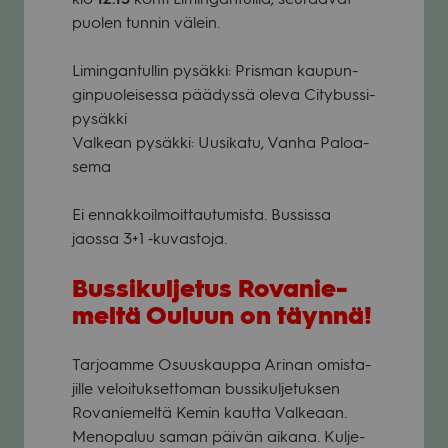
puo­len tun­nin välein.
Limin­gan­tul­lin pysäkki: Pris­man kau­pun­
gin­puo­lei­sessa pää­dyssä oleva City­bussi-
pysäkki
Val­kean pysäkki: Uusi­katu, Vanha Paloa­
sema
Ei ennak­koil­moit­tau­tu­mista. Bus­sissa
jaossa 3+1 ‑kuvas­toja.
Bus­si­kul­je­tus Rova­nie­
meltä Ouluun on täynnä!
Tar­joamme Osuus­kauppa Ari­nan omis­ta­
jille veloi­tuk­set­to­man bus­si­kul­je­tuk­sen
Rova­nie­meltä Kemin kautta Val­ke­aan.
Meno­pa­luu saman päi­vän aikana. Kul­je­