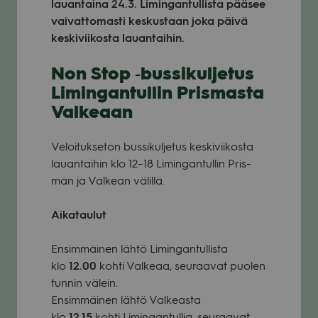
lau­an­taina 24.3. Limin­gan­tul­lista pää­see
vai­vat­to­masti kes­kus­taan joka päivä
kes­ki­vii­kosta lau­an­tai­hin.
Non Stop ‑bus­si­kul­je­tus
Limin­gan­tul­lin Pris­masta
Val­ke­aan
Veloi­tuk­se­ton bus­si­kul­je­tus kes­ki­vii­kosta
lau­an­tai­hin klo 12–18 Limin­gan­tul­lin Pris­
man ja Val­kean välillä.
Aika­tau­lut
Ensim­mäi­nen lähtö Limin­gan­tul­lista
klo
12.00
kohti Val­keaa, seu­raa­vat puo­len
tun­nin välein.
Ensim­mäi­nen lähtö Val­keasta
klo
12.15
kohti Limin­gan­tul­lia, seu­raa­vat