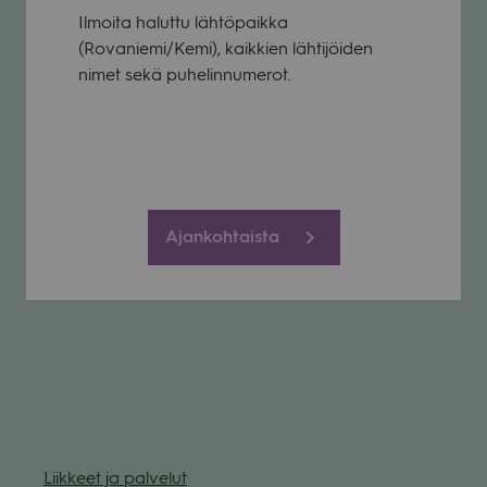
Ilmoita haluttu läh­tö­paikka
(Rovaniemi/Kemi), kaik­kien läh­ti­jöi­den
nimet sekä puhe­lin­nu­me­rot.
Ajankohtaista
Liik­keet ja pal­ve­lut