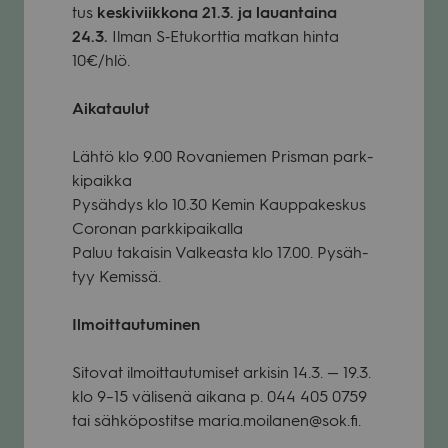
tus
kes­ki­viik­kona 21.3. ja lau­an­taina
24.3.
Ilman S‑Etukorttia mat­kan hinta
10€/hlö.
Aika­tau­lut
Lähtö klo 9.00 Rova­nie­men Pris­man park­
ki­paikka
Pysäh­dys klo 10.30 Kemin Kaup­pa­kes­kus
Coro­nan park­ki­pai­kalla
Paluu takai­sin Val­keasta klo 17.00. Pysäh­
tyy Kemissä.
Ilmoit­tau­tu­mi­nen
Sito­vat ilmoit­tau­tu­mi­set arki­sin
14.3. — 19.3.
klo 9–15 väli­senä aikana
p. 044 405 0759
tai säh­kö­pos­titse maria.moilanen@sok.fi.