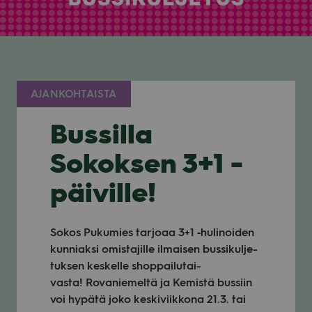
AJANKOHTAISTA
Bussilla
Sokoksen 3+1 -
päiville!
Sokos Puku­mies tar­joaa 3+1 ‑huli­noi­den
kun­niaksi omis­ta­jille ilmai­sen bus­si­kul­je­
tuk­sen kes­kelle shop­pai­lu­tai­
vasta! Rova­nie­meltä ja Kemistä bus­siin
voi hypätä joko kes­ki­viik­kona 21.3. tai