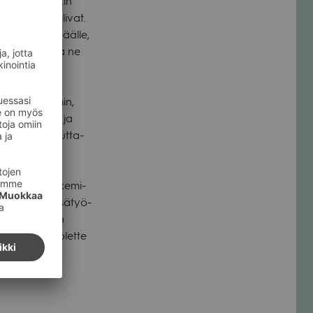
ta ja tie­ten­kin
o­li­sia ne oli­vat.
y­mys pai­naa päälle,
 adjek­tii­villa ne
ita nopeam­min,
a oikeasti on ja
n ihmis­ten aut­ta­
 kyllä oli koke­mi­
essä paras kesä­työ­
en muun nuo­ren
­lö­kun­nalle, olette
ai­kille!