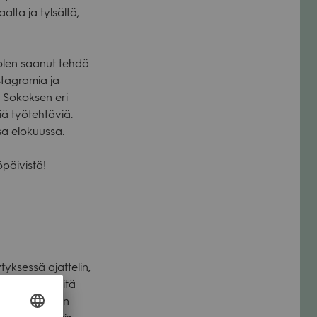
aalta ja tyl­sältä,
olen saa­nut tehdä
ta­gra­mia ja
yä Sokok­sen eri
 työ­teh­tä­viä.
sa elo­kuussa.
­päi­vistä!
yk­sessä ajat­te­lin,
än pal­jon töitä
olla, teke­mään