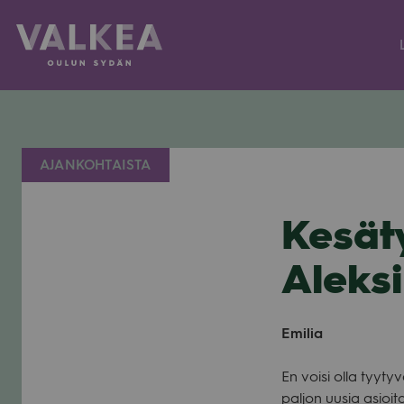
Kauppakeskus
Valkea
Siirry
sisältöön
AJANKOHTAISTA
Kesäty
Aleks
Emi­lia
En voisi olla tyy­ty
pal­jon uusia asioi