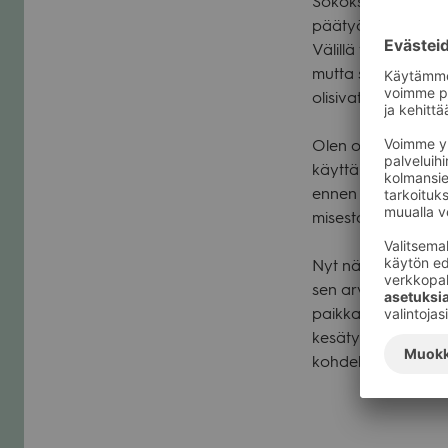
Sokok­sen asia­kas­ty
pää­työ­tämme eli opa
Välillä tie­ten­kin p
mutta siitä huo­li­ma
oli­si­vat avar­tava, 
Olen oppi­nut tämä
käyt­tä­mään englan
ennen kaik­kea tun­t
mi­sesta ja siitä kun
Nyt näin kah­den vii
sen arvoi­nen työ. O
paikka missä olen ol
kesä­työn Val­keassa. 
koh­del­leet meitä er