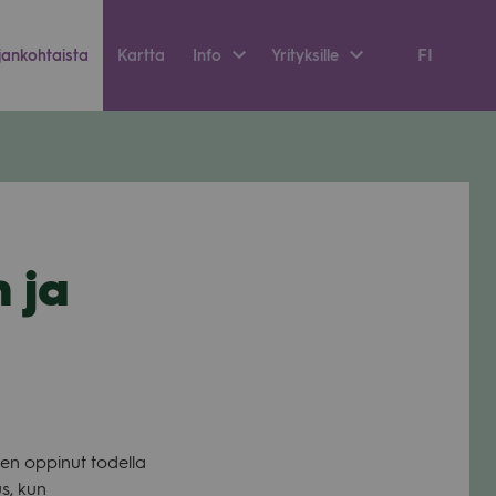
FI
an­koh­taista
Kartta
Info
Yri­tyk­sille
 ja
len oppi­nut todella
us, kun