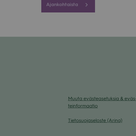
Ajankohtaista
Muuta eväs­tea­se­tuk­sia & eväs
tein­for­maa­tio
Tie­to­suo­ja­se­loste (Arina)