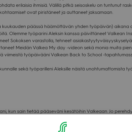
ata eri­lai­sia ihmi­siä. Välillä pitkä sei­sos­kelu on tun­tu­nut ras­k
t koh­taa­mi­set ovat piris­tä­neet ja aut­ta­neet jak­sa­maan.
elä kuu­kau­den päässä hää­möt­tä­vän yhden työ­päi­vän) aikana 
itä. Olemme työ­pa­rini Alek­sin kanssa päi­vit­tä­neet Val­kean Ins­
­neet Sokok­sen varas­tolla, teh­neet asia­kas­tyy­ty­väi­syys­ky­se­l
ut­ta­neet Mei­dän Val­kea My day ‑videon sekä monia muita pie­niä
lä vii­meistä työ­päi­vääni Val­kean Back to School ‑tapah­tu­mas
­kun­nalle sekä työ­pa­ril­leni Alek­sille näistä unoh­tu­mat­to­mista työ
ani, kun sain tie­tää pää­se­väni kesä­töi­hin Val­ke­aan. Jo pereh­dy­t
r­maan­kin mukava kesä­työ­ko­ke­mus. Olemme pääs­seet teke­mä
­den vii­kon ajan, kuten esi­mer­kiksi ole­maan Sokok­sen varas­t