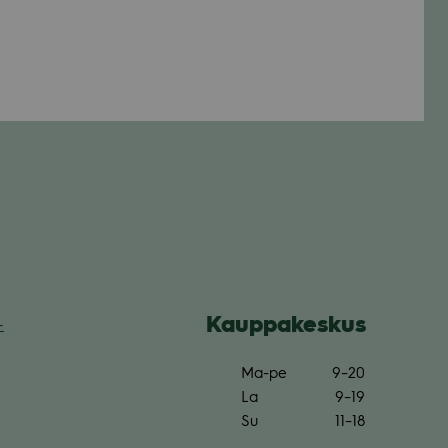
Kaup­pa­kes­kus
­
Ma-pe
9–20
La
9–19
Su
11–18