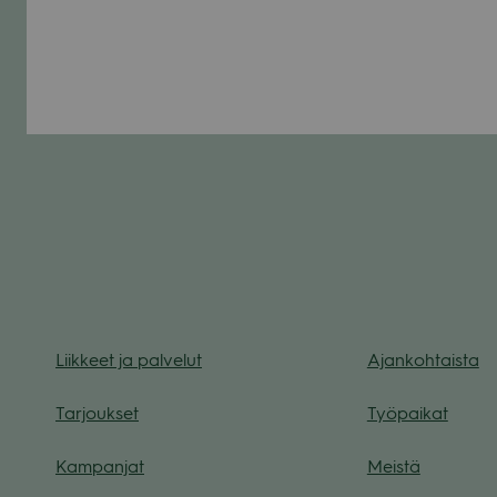
Liik­keet ja pal­ve­lut
Ajan­koh­taista
Tar­jouk­set
Työ­pai­kat
Kam­pan­jat
Meistä