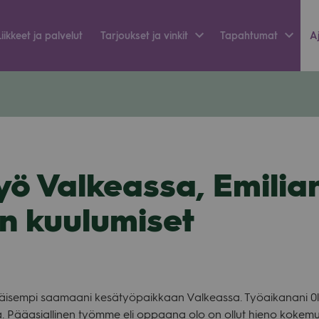
Liik­keet ja pal­ve­lut
Tar­jouk­set ja vin­kit
Tapah­tu­mat
Aj
ö Valkeassa, Emilian
in kuulumiset
­väi­sempi saa­maani kesä­työ­paik­kaan Val­keassa. Työ­ai­ka­nani 0
ta. Pää­asial­li­nen työmme eli oppaana olo on ollut hieno koke­m