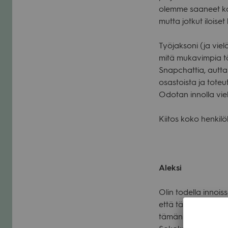
olemme saa­neet koh­d
mutta jot­kut iloi­se
Työ­jak­soni (ja vi
mitä muka­vim­pia tö
Snapc­hat­tia, aut­ta
osas­toista ja tote
Odo­tan innolla vie
Kii­tos koko hen­ki­lö
Aleksi
Olin todella innois­s
että tästä tulee va
tämän kulu­neen kah