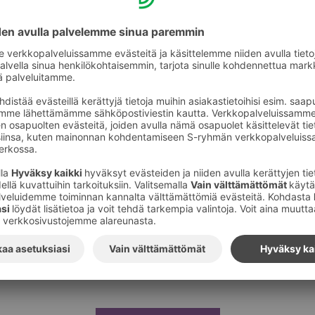
y­ty­väi­syys­ky­se­lyä, päi­vit­te­le­mään somea, kuvai­le­maan videoi
s­tusta. Tyk­kä­sin pal­jon työ­teh­tä­vis­tämme ja siitä miten moni­pu
arin tun­nin sei­sos­ke­lun jäl­keen alkoi aika käydä pit­käksi ja väs
tta nau­tin työs­täni. Jos pitäisi kuvailla työ­täni Val­keassa kol­mella
moni­puo­li­nen, läm­min.
n kesä­työn ansiosta monia asioita, kuten viik­kaa­maan vaat­te
­tia roh­keam­min, kuinka tär­keä teh­tävä kaup­pa­kes­kusop­paill
e­maan Val­kean parem­min. Työs­säni nau­tin ehdot­to­masti eni­te
 huo­masi ole­vansa hyö­dyksi muille ihmi­sille.
­kon jäl­keen ja töi­den lähes­tyessä lop­pu­aan täy­tyy sanoa, että
do­tuk­seni todel­la­kin täyt­tyi­vät ja tämä on ollut tähän men­n
lut. Iso kii­tos kuu­luu teille, jotka mah­dol­lis­titte minun ja mon
Kii­tok­set työ­an­ta­jil­lemme, työ­pa­ril­leni Emi­lialle ja muulle hen­ki
it­täin hyvin. Toi­vot­ta­vasti tava­taan vielä ja hyvää lop­pu­ke­sää k