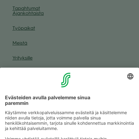
Tapah­tu­mat
Ajan­koh­taista
Työ­pai­kat
Meistä
Yri­tyk­sille
Muuta eväs­tea­se­tuk­sia & eväs­tein­for­maa­tio
Tie­to­suo­ja­se­loste (Arina)
Seu­raa meitä