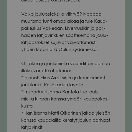
Voiko jou­luos­tok­silla viih­tyä? Nap­paa
muu­tama tunti omaa aikaa ja tule Kaup­
pa­kes­kus Val­ke­aan. Live­musii­kin ja par­
hai­den lah­ja­vink­kien saat­te­le­mana jou­lu­
lah­jaos­tok­set suju­vat vai­vat­to­masti
yhden katon alla Oulun sydä­messä.
Ostok­sia ja jou­lu­mieltä vauh­dit­ta­maan on
illaksi varattu ohjel­maa:
* pia­nisti Elias Airak­si­nen ja kau­neim­mat
jou­lu­lau­lut Kesä­ka­dun lavalla
* tru­ba­duuri Jarmo Kan­tola tuo jou­lu­
mieltä kita­ran kanssa ympäri kaup­pa­kes­
kusta
* illan isäntä Matti Oika­ri­nen jakaa ylei­sön
kanssa kaup­piailta kerä­tyt jou­lun par­haat
lah­ja­vin­kit