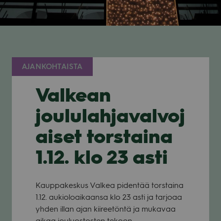
AJANKOHTAISTA
Valkean
joululahjavalvoj
aiset torstaina
1.12. klo 23 asti
Kaup­pa­kes­kus Val­kea piden­tää tors­taina
1.12. aukio­loai­kaansa klo 23 asti ja tar­joaa
yhden illan ajan kii­ree­töntä ja muka­vaa
aikaa jou­luos­tos­ten tekoon.