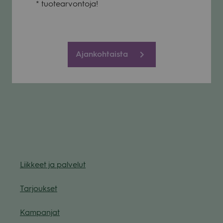
* tuo­tear­von­toja!
Ajankohtaista
Liik­keet ja pal­ve­lut
Tar­jouk­set
Kam­pan­jat