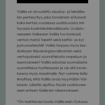
Val­lila on arvos­tettu sisus­tus- ja teks­tii­lia­
lan per­hey­ri­tys, joka tun­ne­taan eri­tyi­sesti
kaksi ker­taa vuo­dessa uudis­tu­vasta mit­
ta­vasta kodin­teks­tii­li­mal­lis­tosta. Uudis­tu­
nee­seen Val­ke­aan Val­lila tuo kan­kaat,
ver­hot, matot, tape­tit sekä keit­tiö- ja kyl­
py­huo­ne­teks­tii­lit. Val­lila tar­joaa myös laa­
duk­kaan tilaus­kan­gas­va­li­koi­man sekä
ver­ho­pal­ve­lut suun­nit­te­lusta ompe­luun ja
asen­nuk­seen! Val­lila edus­taa suo­ma­laista
suun­nit­te­lua tuot­teis­saan ja vie sitä innok­
kaana myös maa­il­malle. Nyt voimme ilolla
ilmoit­taa, että Val­lila avaa myy­mä­län Val­
ke­aan. Lii­ke­tila sijoit­tuu täy­sin uudis­tu­nee­
seen enti­sen Gal­le­rian raken­nuk­seen.
“On mah­ta­vaa tuoda Val­lila esiin Oulussa