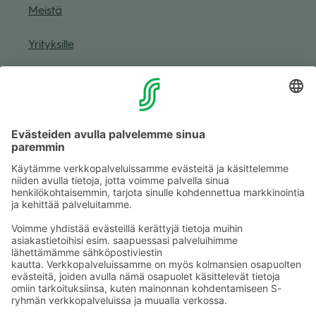
Meistä
Yri­tyk­sille
Muuta eväs­tea­se­tuk­sia & eväs­tein­for­maa­tio
Tie­to­suo­ja­se­loste (Arina)
Seu­raa meitä
Kaup­pa­kes­kus
Ma-pe
9–20
La
9–19
Su
11–18