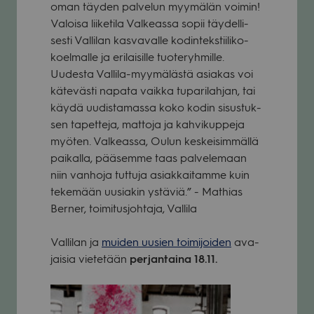
oman täy­den pal­ve­lun myy­mä­län voi­min!
Valoisa lii­ke­tila Val­keassa sopii täy­del­li­
sesti Val­li­lan kas­va­valle kodin­teks­tii­li­ko­
koel­malle ja eri­lai­sille tuo­te­ryh­mille.
Uudesta Val­lila-myy­mä­lästä asia­kas voi
käte­västi napata vaikka tupa­ri­lah­jan, tai
käydä uudis­ta­massa koko kodin sisus­tuk­
sen tapet­teja, mat­toja ja kah­vi­kup­peja
myö­ten. Val­keassa, Oulun kes­kei­sim­mällä
pai­kalla, pää­semme taas pal­ve­le­maan
niin van­hoja tut­tuja asiak­kai­tamme kuin
teke­mään uusia­kin ystä­viä.”
- Mat­hias
Ber­ner, toi­mi­tus­joh­taja, Val­lila
Val­li­lan ja
mui­den uusien toi­mi­joi­den
ava­
jai­sia vie­te­tään
per­jan­taina 18.11.