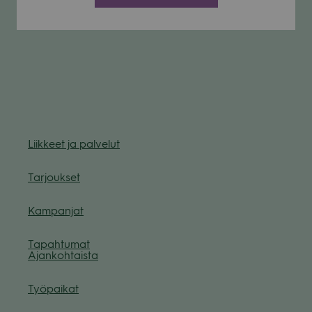
Liik­keet ja pal­ve­lut
Tar­jouk­set
Kam­pan­jat
Tapah­tu­mat
Ajan­koh­taista
Työ­pai­kat