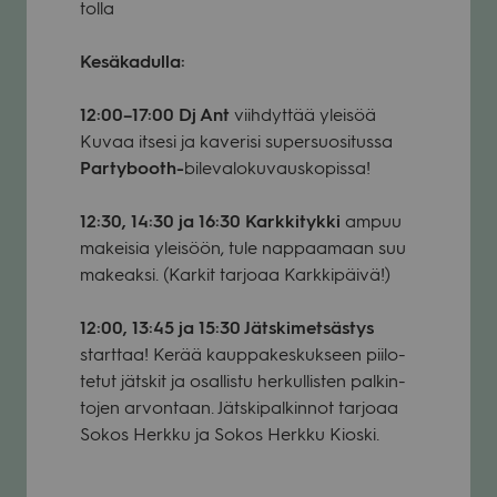
tolla
Kesä­ka­dulla:
12:00–17:00
Dj Ant
viih­dyt­tää ylei­söä
Kuvaa itsesi ja kave­risi super­suo­si­tussa
Par­ty­booth-
bile­va­lo­ku­vaus­ko­pissa!
12:30, 14:30 ja 16:30 Kark­ki­tykki
ampuu
makei­sia ylei­söön, tule nap­paa­maan suu
makeaksi. (Kar­kit tar­joaa Kark­ki­päivä!)
12:00, 13:45 ja 15:30 Jäts­ki­met­säs­tys
start­taa! Kerää kaup­pa­kes­kuk­seen pii­lo­
te­tut jäts­kit ja osal­listu her­kul­lis­ten pal­kin­
to­jen arvon­taan. Jäts­ki­pal­kin­not tar­joaa
Sokos Herkku ja Sokos Herkku Kioski.