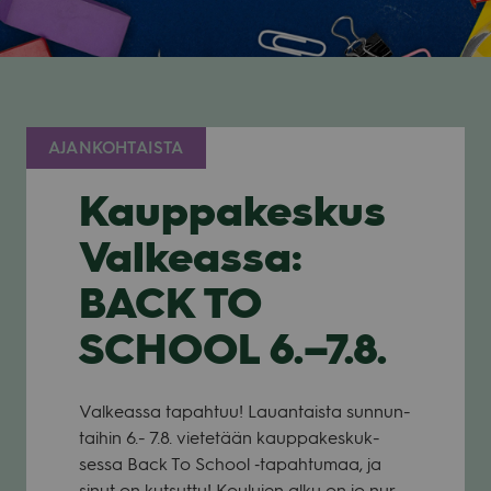
AJANKOHTAISTA
Kauppakeskus
Valkeassa:
BACK TO
SCHOOL 6.–7.8.
Val­keassa tapah­tuu! Lau­an­taista sun­nun­
tai­hin 6.- 7.8. vie­te­tään kaup­pa­kes­kuk­
sessa Back To School ‑tapah­tu­maa, ja
sinut on kut­suttu! Kou­lu­jen alku on jo nur­