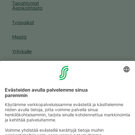
Tapah­tu­mat
Ajan­koh­taista
Työ­pai­kat
Meistä
Yri­tyk­sille
Muuta eväs­tea­se­tuk­sia & eväs­tein­for­maa­tio
Tie­to­suo­ja­se­loste (Arina)
Seu­raa meitä
Kaup­pa­kes­kus