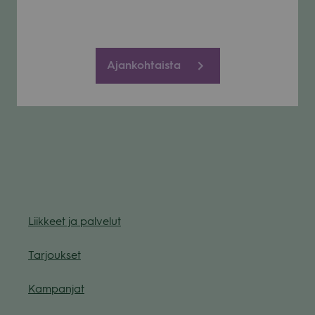
Ajankohtaista
Liik­keet ja pal­ve­lut
Tar­jouk­set
Kam­pan­jat