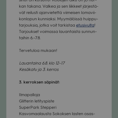
kan takana. Val­kea ja sen liik­keet jär­jes­tä­
vät rei­lusti ajan­vie­tettä vii­mei­sen loma­vii­
kon­lo­pun kun­niaksi. Myy­mä­löissä huip­pu­
tar­jouk­sia, jotka voit tar­kis­taa
etusi­vulta
!
Tar­jouk­set voi­massa lau­an­taista sun­nun­
tai­hin 6.–7.8.
Ter­ve­tu­loa mukaan!
Lau­an­taina 6.8. klo 12–17
Kesä­katu ja 3. ker­ros
3. ker­rok­sen säpi­nät:
Ilma­pal­loja
Glit­te­rin leti­tys­piste
Super­Park Step­peri
Kas­vo­maa­lausta Sokok­sen las­ten osas­