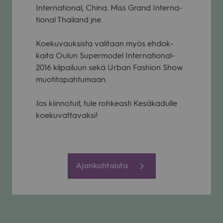
Inter­na­tio­nal, China. Miss Grand Inter­na­
tio­nal Thai­land jne.
Koe­ku­vauk­sista vali­taan myös ehdok­
kaita Oulun Super­mo­del Inter­na­tio­nal-
2016 kil­pai­luun sekä Urban Fas­hion Show
muo­ti­ta­pah­tu­maan.
Jos kiin­no­tuit, tule roh­keasti Kesä­ka­dulle
koe­ku­vat­ta­vaksi!
Ajankohtaista