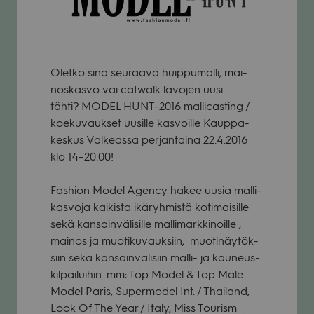
Oletko sinä seu­raava huip­pu­malli, mai­
nos­kasvo vai catwalk lavo­jen uusi
tähti? MODEL HUNT-2016 mal­licas­ting /
koe­ku­vauk­set uusille kas­voille Kaup­pa­
kes­kus Val­keassa per­jan­taina 22.4.2016
klo 14–20.00!
Fas­hion Model Agency hakee uusia mal­li­
kas­voja kai­kista ikä­ryh­mistä koti­mai­sille
sekä kan­sain­vä­li­sille mal­li­mark­ki­noille ,
mai­nos ja muo­ti­ku­vauk­siin, muo­ti­näy­tök­
siin sekä kan­sain­vä­li­siin malli- ja kau­neus­
kil­pai­lui­hin. mm: Top Model & Top Male
Model Paris, Super­mo­del Int. / Thai­land,
Look Of The Year / Italy, Miss Tou­rism