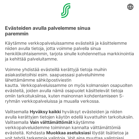
Muuta eväs­tea­se­tuk­sia & eväs­tein­for­maa­tio
Tie­to­suo­ja­se­loste (Arina)
Seu­raa meitä
Kaup­pa­kes­kus
Ma-pe
9–20
La
9–19
Su
11–18
Katso poik­keus­au­kio­lot
täältä
Iso­katu 22–25,
90100 Oulu