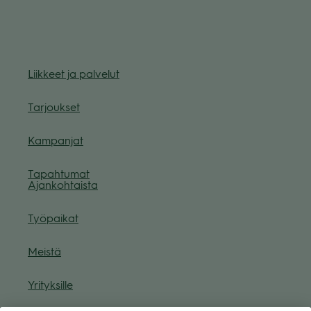
Liik­keet ja pal­ve­lut
Tar­jouk­set
Kam­pan­jat
Tapah­tu­mat
Ajan­koh­taista
Työ­pai­kat
Meistä
Yri­tyk­sille