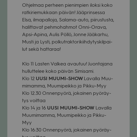
Ohjel­maa per­heen pie­nim­pien iloksi koko
rat­ki­rie­muk­kaan päi­vän! Jääprin­sessa
Elsa, ilma­pal­loja, Salama-auto, pii­rus­tusta,
halit­ta­vat peh­mo­hah­mot Onni-Orava,
Apsi-Apina, Aulis Pöllö, Jonne Jää­karhu,
Musti ja Lysti, pol­kut­rak­to­ri­kiih­dy­tys­kil­pai­
lut sekä hat­ta­raa!
Klo 11 Las­ten Val­kea avau­tuu! Juon­ta­jana
hul­lut­te­lee koko päi­vän Simi­sami.
Klo 12
UUSI MUUMI-SHOW
Lavalla Muu­
mi­mamma, Muu­mi­peikko ja Pikku-Myy
Klo 12.30 Onnen­pyörä, jokai­nen pyö­räy­
tys voit­taa
Klo 14 ja 16
UUSI MUUMI-SHOW
Lavalla
Muu­mi­mamma, Muu­mi­peikko ja Pikku-
Myy
Klo 16:30 Onnen­pyörä, jokai­nen pyö­räy­