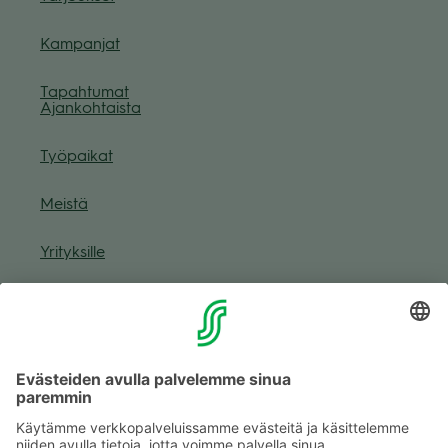
Kam­pan­jat
Tapah­tu­mat
Ajan­koh­taista
Työ­pai­kat
Meistä
Yri­tyk­sille
Muuta eväs­tea­se­tuk­sia & eväs­tein­for­maa­tio
Tie­to­suo­ja­se­loste (Arina)
Seu­raa meitä