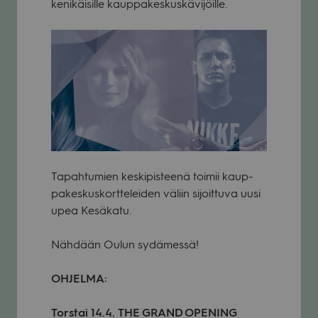
ke­ni­käi­sille kaup­pa­kes­kus­kä­vi­jöille.
Tapah­tu­mien kes­ki­pis­teenä toi­mii kaup­
pa­kes­kus­kort­te­lei­den väliin sijoit­tuva uusi
upea Kesä­katu.
Näh­dään Oulun sydä­messä!
OHJELMA:
Tors­tai 14.4.
THE GRAND OPENING