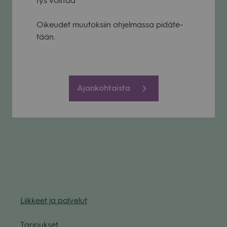
tys voit­taa
Oikeu­det muu­tok­siin ohjel­massa pidä­te­
tään.
Ajankohtaista
Liik­keet ja pal­ve­lut
Tar­jouk­set