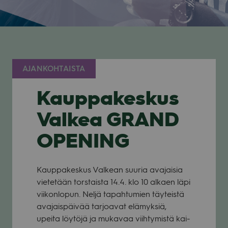
AJANKOHTAISTA
Kauppakeskus
Valkea GRAND
OPENING
Kaup­pa­kes­kus Val­kean suu­ria ava­jai­sia
vie­te­tään tors­taista 14.4. klo 10 alkaen läpi
vii­kon­lo­pun. Neljä tapah­tu­mien täy­teistä
ava­jais­päi­vää tar­joa­vat elä­myk­siä,
upeita löy­töjä ja muka­vaa viih­ty­mistä kai­