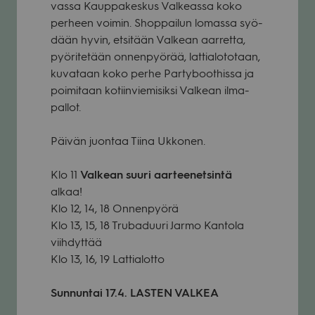
vassa Kaup­pa­kes­kus Val­keassa koko
per­heen voi­min. Shop­pai­lun lomassa syö­
dään hyvin, etsi­tään Val­kean aar­retta,
pyö­ri­te­tään onnen­pyö­rää, lat­tia­lo­to­taan,
kuva­taan koko perhe Par­ty­boot­hissa ja
poi­mi­taan kotiin­vie­mi­siksi Val­kean ilma­
pal­lot.
Päi­vän juon­taa Tiina Ukko­nen.
Klo 11
Val­kean suuri aar­tee­net­sintä
alkaa!
Klo 12, 14, 18 Onnen­pyörä
Klo 13, 15, 18 Tru­ba­duuri Jarmo Kan­tola
viih­dyt­tää
Klo 13, 16, 19 Lat­tia­lotto
Sun­nun­tai 17.4. LASTEN VALKEA