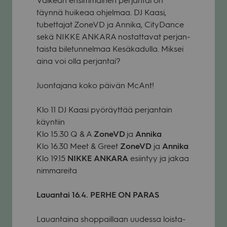
Val­kean ensim­mäi­nen per­jan­tai on
täynnä hui­keaa ohjel­maa. DJ Kaasi,
tubet­ta­jat ZoneVD ja Annika, City­Dance
sekä NIKKE ANKARA nos­tat­ta­vat per­jan­
taista bile­tun­nel­maa Kesä­ka­dulla. Mik­sei
aina voi olla per­jan­tai?
Juon­ta­jana koko päi­vän McAnt!
Klo 11 DJ Kaasi pyö­räyt­tää per­jan­tain
käyn­tiin
Klo 15.30 Q & A
ZoneVD
ja
Annika
Klo 16.30 Meet & Greet
ZoneVD
ja
Annika
Klo 19.15
NIKKE ANKARA
esiin­tyy ja jakaa
nim­ma­reita
Lau­an­tai 16.4. PERHE ON PARAS
Lau­an­taina shop­pail­laan uudessa lois­ta­