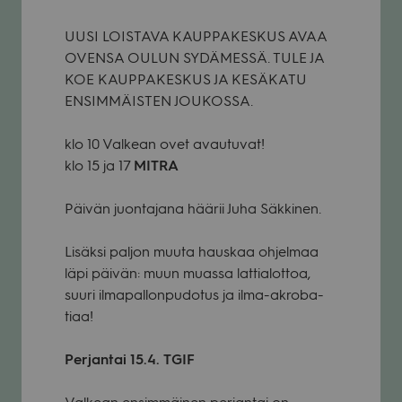
UUSI LOISTAVA KAUPPAKESKUS AVAA
OVENSA OULUN SYDÄMESSÄ. TULE JA
KOE KAUPPAKESKUS JA KESÄKATU
ENSIMMÄISTEN JOUKOSSA.
klo 10 Val­kean ovet avau­tu­vat!
klo 15 ja 17
MITRA
Päi­vän juon­ta­jana hää­rii Juha Säk­ki­nen.
Lisäksi pal­jon muuta haus­kaa ohjel­maa
läpi päi­vän: muun muassa lat­tia­lot­toa,
suuri ilma­pal­lon­pu­do­tus ja ilma-akro­ba­
tiaa!
Per­jan­tai 15.4.
TGIF