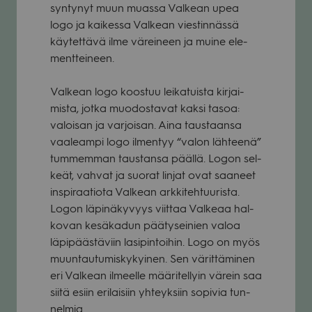
syn­ty­nyt muun muassa Val­kean upea
logo ja kai­kessa Val­kean vies­tin­nässä
käy­tet­tävä ilme värei­neen ja muine ele­
ment­tei­neen.
Val­kean logo koos­tuu lei­ka­tuista kir­jai­
mista, jotka muo­dos­ta­vat kaksi tasoa:
valoi­san ja var­joi­san. Aina taus­taansa
vaa­leampi logo ilmen­tyy “valon läh­teenä”
tum­mem­man taus­tansa päällä. Logon sel­
keät, vah­vat ja suo­rat lin­jat ovat saa­neet
ins­pi­raa­tiota Val­kean ark­ki­teh­tuu­rista.
Logon läpi­nä­ky­vyys viit­taa Val­keaa hal­
ko­van kesä­ka­dun pää­ty­sei­nien valoa
läpi­pääs­tä­viin lasi­pin­toi­hin. Logo on myös
muun­tau­tu­mis­ky­kyi­nen. Sen värit­tä­mi­nen
eri Val­kean ilmeelle mää­ri­tel­lyin värein saa
siitä esiin eri­lai­siin yhteyk­siin sopi­via tun­
nel­mia.