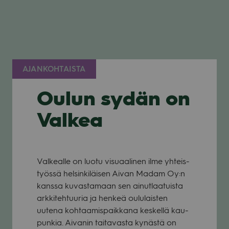
AJANKOHTAISTA
Oulun sydän on
Valkea
Val­kealle on luotu visu­aa­li­nen ilme yhteis­
työssä hel­sin­ki­läi­sen Aivan Madam Oy:n
kanssa kuvas­ta­maan sen ainut­laa­tuista
ark­ki­teh­tuu­ria ja hen­keä oulu­lais­ten
uutena koh­taa­mis­paik­kana kes­kellä kau­
pun­kia. Aiva­nin tai­ta­vasta kynästä on