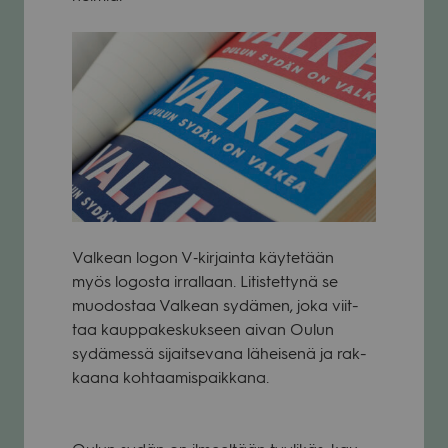
Val­kean logon V‑kirjainta käy­te­tään
myös logosta irral­laan. Litis­tet­tynä se
muo­dos­taa Val­kean sydä­men, joka viit­
taa kaup­pa­kes­kuk­seen aivan Oulun
sydä­messä sijait­se­vana lähei­senä ja rak­
kaana koh­taa­mis­paik­kana.