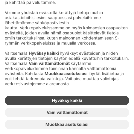
Kaup­pa­kes­kus
Ma-pe
9–20
La
9–19
Su
11–18
Katso poik­keus­au­kio­lot
täältä
Iso­katu 22–25,
90100 Oulu
S‑Market Herkku
Ma-pe
7–23
La
7–23
Su
9–22