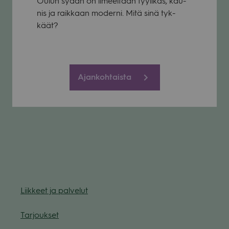
Oulun sydän on ilmeel­tään tyy­li­käs, kau­
nis ja raik­kaan moderni. Mitä sinä tyk­
käät?
Ajankohtaista
Liik­keet ja pal­ve­lut
Tar­jouk­set