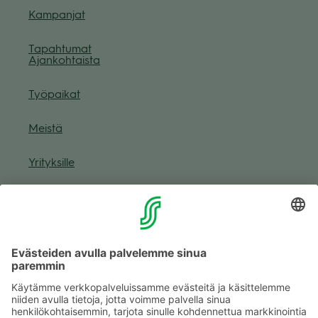
Kam­pan­jat
Tapah­tu­mat
Ajan­koh­taista
Työ­pai­kat
Meistä
Yri­tyk­sille
Muuta eväs­tea­se­tuk­sia & eväs­tein­for­maa­tio
Tie­to­suo­ja­se­loste (Arina)
Seu­raa meitä