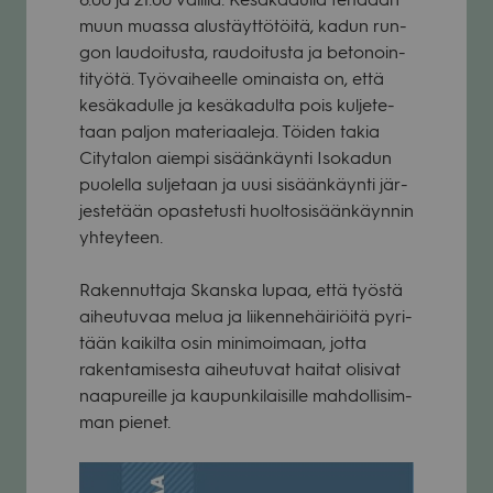
muun muassa alus­täyt­tö­töitä, kadun run­
gon lau­doi­tusta, rau­doi­tusta ja beto­noin­
ti­työtä. Työ­vai­heelle omi­naista on, että
kesä­ka­dulle ja kesä­ka­dulta pois kul­je­te­
taan pal­jon mate­ri­aa­leja. Töi­den takia
City­ta­lon aiempi sisään­käynti Iso­ka­dun
puo­lella sul­je­taan ja uusi sisään­käynti jär­
jes­te­tään opas­te­tusti huol­to­si­sään­käyn­nin
yhtey­teen.
Raken­nut­taja Skanska lupaa, että työstä
aiheu­tu­vaa melua ja lii­ken­ne­häi­riöitä pyri­
tään kai­kilta osin mini­moi­maan, jotta
raken­ta­mi­sesta aiheu­tu­vat hai­tat oli­si­vat
naa­pu­reille ja kau­pun­ki­lai­sille mah­dol­li­sim­
man pie­net.