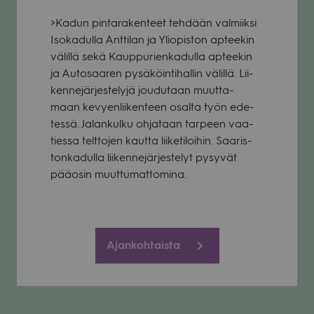
>Kadun pin­ta­ra­ken­teet teh­dään val­miiksi
Iso­ka­dulla Ant­ti­lan ja Yli­opis­ton aptee­kin
välillä sekä Kaup­pu­rien­ka­dulla aptee­kin
ja Auto­saa­ren pysä­köin­ti­hal­lin välillä. Lii­
ken­ne­jär­jes­te­lyjä jou­du­taan muut­ta­
maan kevyen­lii­ken­teen osalta työn ede­
tessä. Jalan­kulku ohja­taan tar­peen vaa­
tiessa telt­to­jen kautta lii­ke­ti­loi­hin. Saa­ris­
ton­ka­dulla lii­ken­ne­jär­jes­te­lyt pysy­vät
pää­osin muut­tu­mat­to­mina.
Ajankohtaista