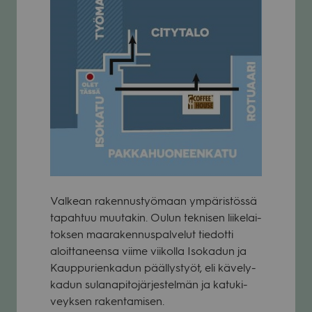
Val­kean raken­nus­työ­maan ympä­ris­tössä
tapah­tuu muu­ta­kin. Oulun tek­ni­sen lii­ke­lai­
tok­sen maa­ra­ken­nus­pal­ve­lut tie­dotti
aloit­ta­neensa viime vii­kolla Iso­ka­dun ja
Kaup­pu­rien­ka­dun pääl­lys­työt, eli käve­ly­
ka­dun sula­na­pi­to­jär­jes­tel­män ja katu­ki­
veyk­sen raken­ta­mi­sen.