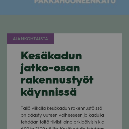
AJANKOHTAISTA
Kesäkadun
jatko-osan
rakennustyöt
käynnissä
Tällä vii­kolla kesä­ka­dun raken­nus­töissä
on päästy uuteen vai­hee­seen ja kadulla
teh­dään töitä tii­viisti aina arki­päi­vi­sin klo
6.00 ja 21.00 välillä. Kesä­ka­dulla teh­dään