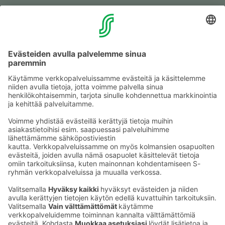
Muuta eväs­tea­se­tuk­sia & eväs­tein­for­maa­tio
Tie­to­suo­ja­se­loste (Arina)
Seu­raa meitä
Kaup­pa­kes­kus
Ma-pe
9–20
La
9–19
Su
11–18
Katso poik­keus­au­kio­lot
täältä
Iso­katu 22–25,