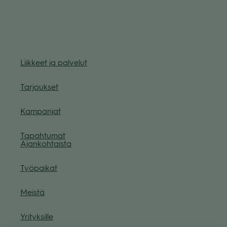
Liik­keet ja pal­ve­lut
Tar­jouk­set
Kam­pan­jat
Tapah­tu­mat
Ajan­koh­taista
Työ­pai­kat
Meistä
Yri­tyk­sille