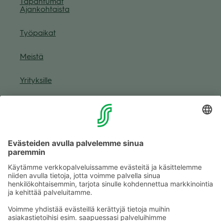
Tapah­tu­mat
Ajan­koh­taista
Työ­pai­kat
Meistä
Yri­tyk­sille
Muuta eväs­tea­se­tuk­sia & eväs­tein­for­maa­tio
Tie­to­suo­ja­se­loste (Arina)
Seu­raa meitä
Kaup­pa­kes­kus