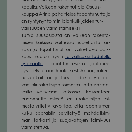
ka­dulla. Val­kean raken­nut­taja Osuus­
kauppa Arina pahoit­te­lee tapah­tu­nutta ja
on ryh­ty­nyt toi­miin jalan­kul­ki­joi­den tur­
val­li­suu­den var­mis­ta­mi­seksi.
Tur­val­li­suus­asioista on Val­kean raken­ta­
mi­sen kai­kissa vai­heissa huo­leh­dittu tar­
kasti ja tapah­tu­nut on vali­tet­tava poik­
keus muu­ten hyvin
tur­val­li­seksi tode­tulla
työ­maalla
. Tapah­tu­nee­seen joh­ta­neet
syyt sel­vi­te­tään huo­lel­li­sesti Ari­nan, raken­
nusu­ra­koit­si­jan ja turva-aidoista vas­taa­
van aliu­ra­koit­si­jan toi­mesta, jotta vas­taa­
valta väl­ty­tään jat­kossa. Kai­van­toon
pudon­nutta miestä on ura­koit­si­jan toi­
mesta yri­tetty tavoit­taa, jotta tapah­tu­man
kulku saa­tai­siin sel­vi­tet­tyä mah­dol­li­sim­
man tar­kasti ja suoja-aito­jen toi­mi­vuus
var­mis­tet­tua.