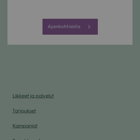
Ajankohtaista
Liik­keet ja pal­ve­lut
Tar­jouk­set
Kam­pan­jat