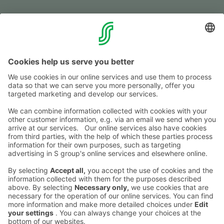
Fol­low us
Shop­ping centre
Mon-Fri
9–20
Sat
9–19
Sun
11–18
See the excep­tio­nal ope­ning hours
here