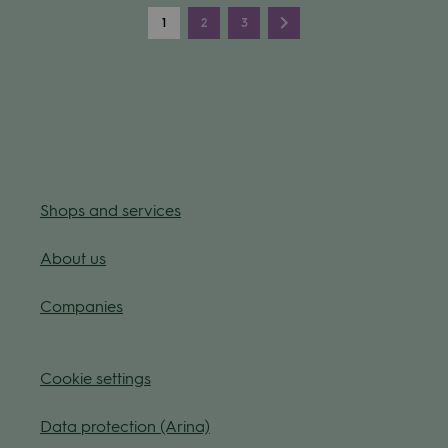
1
2
3
Shops and ser­vices
About us
Com­pa­nies
Coo­kie
set­tings
Data pro­tec­tion (Arina)